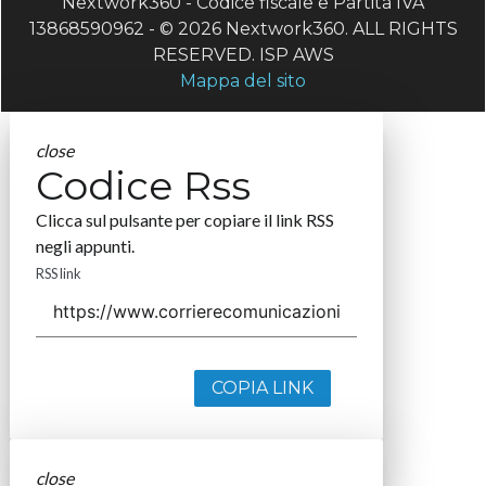
Nextwork360 - Codice fiscale e Partita IVA
13868590962 - © 2026 Nextwork360. ALL RIGHTS
RESERVED. ISP AWS
Mappa del sito
close
Codice Rss
Clicca sul pulsante per copiare il link RSS
negli appunti.
RSS link
COPIA LINK
close