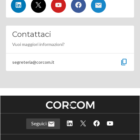
Contattaci
Vuoi maggiori informazioni?
content_copy
segreteria@corcom.it
Seguici