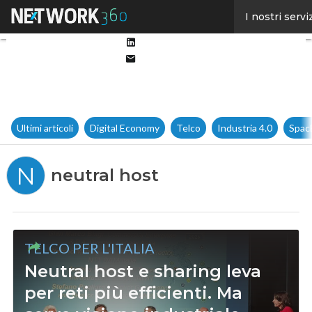
Facebook
I nostri servi
Twitter
Linkedin
Email
Ultimi articoli
Digital Economy
Telco
Industria 4.0
Spac
N
neutral host
TELCO PER L'ITALIA
Neutral host e sharing leva
per reti più efficienti. Ma