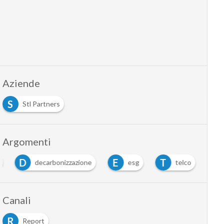
Aziende
S
Stl Partners
Argomenti
D
E
T
decarbonizzazione
esg
telco
Canali
R
Report