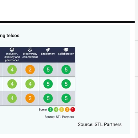
C
carbon footprint