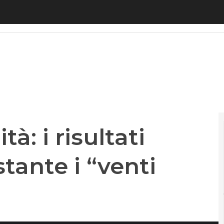
à: i risultati migliorano nonostante i “venti contrari
tà: i risultati
tante i “venti