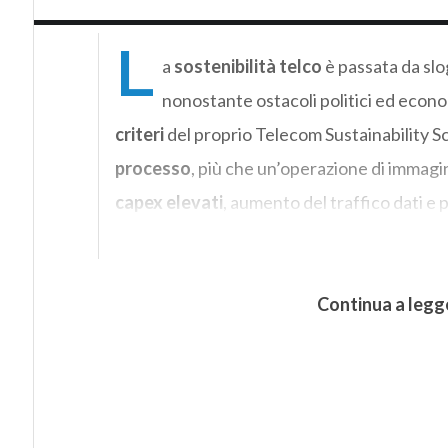
L
a
sostenibilità telco
è passata da sl
nonostante ostacoli politici ed econom
criteri
del proprio Telecom Sustainability S
processo
, più che un’operazione di immagin
capex elevati
, aumento del traffico dati e 
Continua a legg