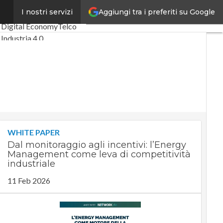
Aggiungi tra i preferiti su Google
”
I nostri servizi
Ultimi articoli
Digital Economy
Telco
Industria 4.0
SpacEconomy
PA Digitale
Green economy
Intelligenza artificiale
Videointerviste
Le Guide di CorCom
Podcast
Privacy
WHITE PAPER
Dal monitoraggio agli incentivi: l’Energy
Management come leva di competitività
industriale
11 Feb 2026