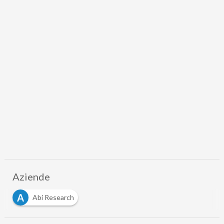
Aziende
A
Abi Research