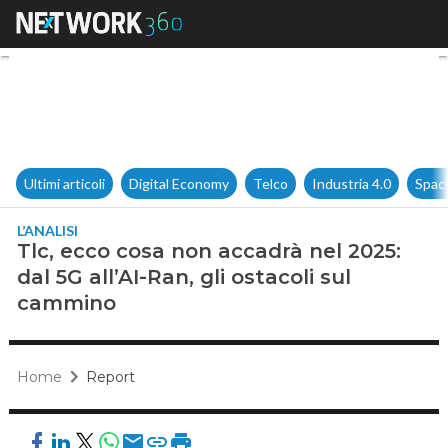
Tlc, ecco cosa non accadrà nel
Ultimi articoli
Digital Economy
Telco
Industria 4.0
Spac
L’ANALISI
Tlc, ecco cosa non accadrà nel 2025:
dal 5G all’AI-Ran, gli ostacoli sul
cammino
Home
Report