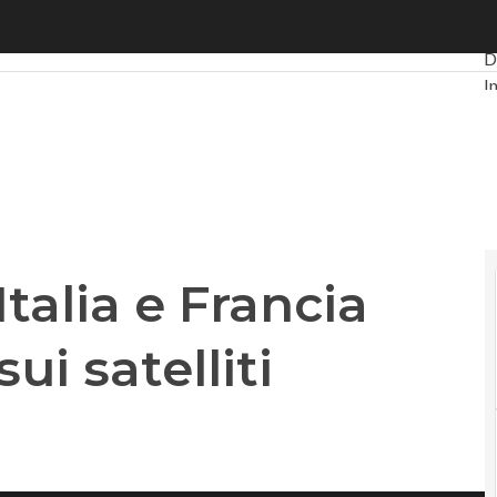
a e Francia rafforzano l’asse sui satelliti europei
U
D
I
P
G
I
V
L
P
talia e Francia
ui satelliti