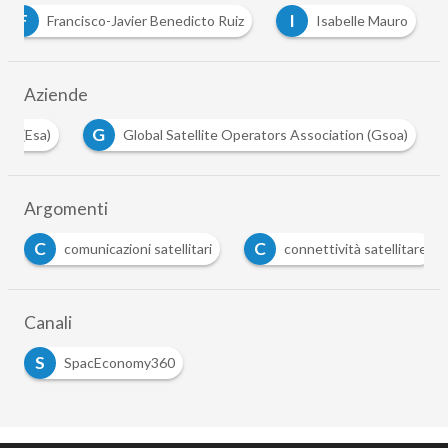
F
I
Francisco-Javier Benedicto Ruiz
Isabelle Mauro
Aziende
G
pea (Esa)
Global Satellite Operators Association (Gsoa)
Argomenti
C
C
comunicazioni satellitari
connettività satellitare
Canali
S
SpacEconomy360