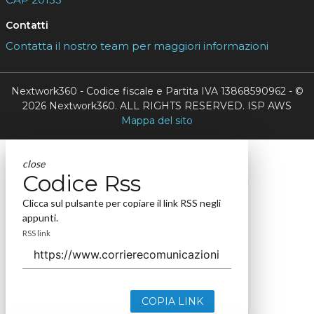
Contatti
Contatta il nostro team per maggiori informazioni
Nextwork360 - Codice fiscale e Partita IVA 13868590962 - ©
2026 Nextwork360. ALL RIGHTS RESERVED. ISP AWS
Mappa del sito
close
Codice Rss
Clicca sul pulsante per copiare il link RSS negli
appunti.
RSS link
COPIA LINK