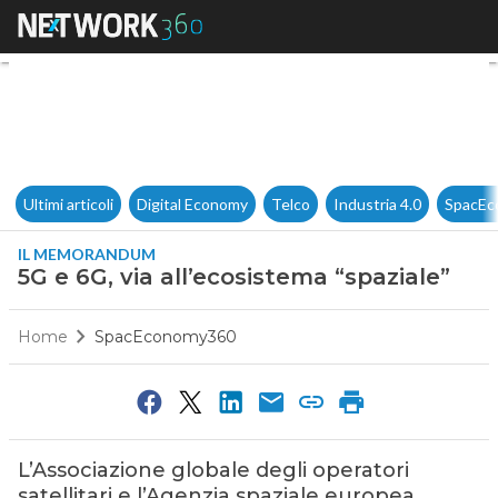
5G e 6G, via all’ecosistema “s
Ultimi articoli
Digital Economy
Telco
Industria 4.0
SpacEc
IL MEMORANDUM
5G e 6G, via all’ecosistema “spaziale”
Home
SpacEconomy360
L’Associazione globale degli operatori
satellitari e l’Agenzia spaziale europea