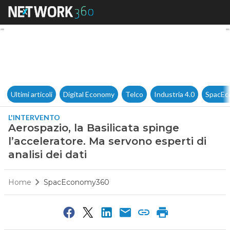
Aerospazio, la Basilicata sping
Ultimi articoli
Digital Economy
Telco
Industria 4.0
SpacEc
L'INTERVENTO
Aerospazio, la Basilicata spinge
l’acceleratore. Ma servono esperti di
analisi dei dati
Home
SpacEconomy360