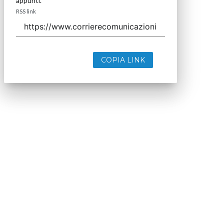
appunti.
RSS link
COPIA LINK