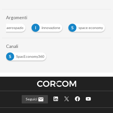
Argomenti
A
I
S
aerospazio
innovazione
space economy
…
Canali
S
SpacEconomy360
Seguici