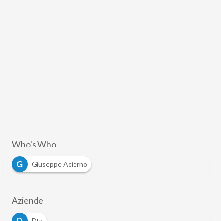
Who's Who
G
Giuseppe Acierno
Aziende
D
Dta