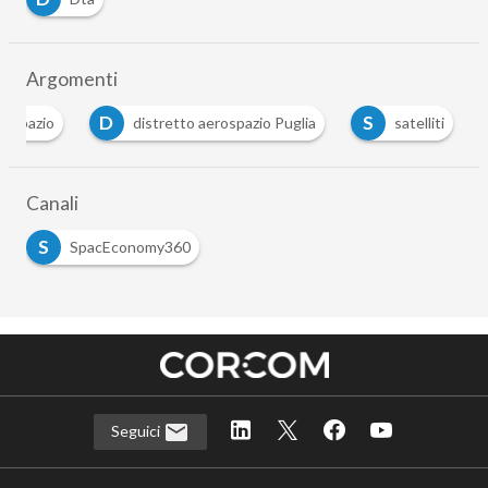
Argomenti
D
S
rospazio
distretto aerospazio Puglia
satelliti
Canali
S
SpacEconomy360
Seguici