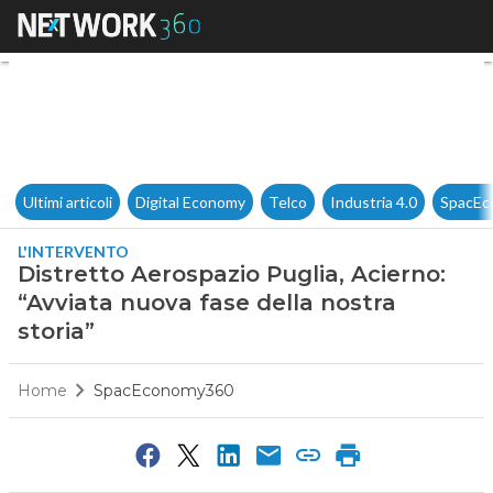
Distretto Aerospazio Puglia, A
Ultimi articoli
Digital Economy
Telco
Industria 4.0
SpacEc
L'INTERVENTO
Distretto Aerospazio Puglia, Acierno:
“Avviata nuova fase della nostra
storia”
Home
SpacEconomy360