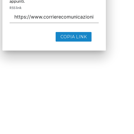
appunti.
RSS link
COPIA LINK