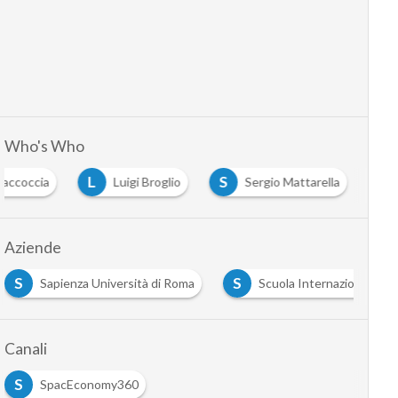
Who's Who
L
S
Saccoccia
Luigi Broglio
Sergio Mattarella
Aziende
S
S
Sapienza Università di Roma
Scuola Internazionale di f
Canali
S
SpacEconomy360