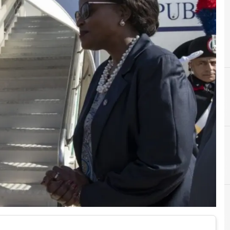
G
Giorgio 
A
Agenzia Spaziale Italiana (Asi)