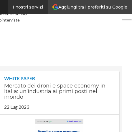
Aggiungi tra i preferiti su Google
I nostri servizi
omy
Telco
Industria 4.0
reen economy
ointerviste
st
Privacy
WHITE PAPER
Mercato dei droni e space economy in
Italia: un’industria ai primi posti nel
mondo
22 Lug 2023