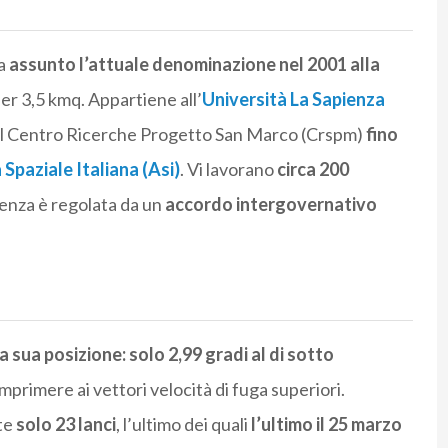
ha
assunto l’attuale denominazione nel 2001 alla
er 3,5 kmq. Appartiene all’
Università La Sapienza
nte il Centro Ricerche Progetto San Marco (Crspm)
fino
Spaziale Italiana (Asi)
. Vi lavorano
circa 200
senza è regolata da un
accordo intergovernativo
la sua posizione: solo 2,99 gradi al di sotto
primere ai vettori velocità di fuga superiori.
nte
solo 23 lanci
, l’ultimo dei quali
l’ultimo il 25 marzo