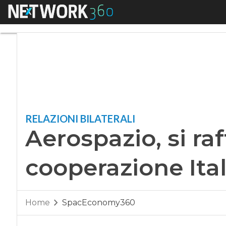
Menu
Aerospazio, si raff
RELAZIONI BILATERALI
Aerospazio, si raf
cooperazione Ita
Home
SpacEconomy360