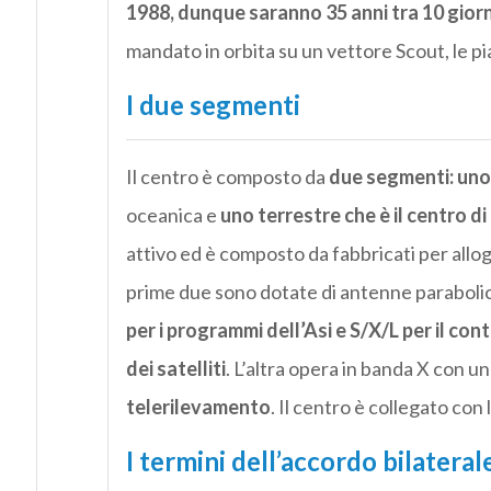
1988, dunque saranno 35 anni tra 10 giorn
mandato in orbita su un vettore Scout, le pi
I due segmenti
Il centro è composto da
due segmenti: uno
oceanica e
uno terrestre che è il centro di
attivo ed è composto da fabbricati per allogg
prime due sono dotate di antenne paraboli
per i programmi dell’Asi e S/X/L per il contr
dei satelliti
. L’altra opera in banda X con u
telerilevamento
. Il centro è collegato con l’
I termini dell’accordo bilateral