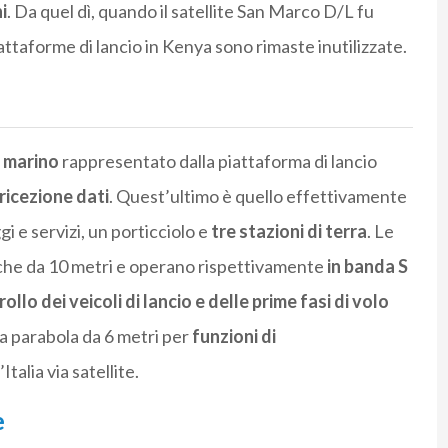
i
. Da quel dì, quando il satellite San Marco D/L fu
attaforme di lancio in Kenya sono rimaste inutilizzate.
 marino
rappresentato dalla piattaforma di lancio
 ricezione dati
. Quest’ultimo è quello effettivamente
i e servizi, un porticciolo e
tre stazioni di terra
. Le
che da 10 metri e operano rispettivamente
in banda S
ollo dei veicoli di lancio e delle prime fasi di volo
na parabola da 6 metri per
funzioni di
Italia via satellite.
e