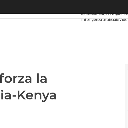
orza la cooperazione Italia-Kenya
Ultimi articoli
Digital Econ
SpacEconomy
PA Digitale
G
Intelligenza artificiale
Vide
Le Guide di CorCom
Podca
forza la
lia-Kenya