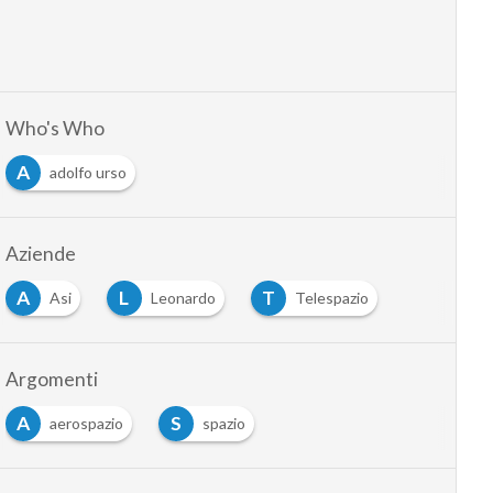
Who's Who
A
adolfo urso
Aziende
A
L
T
Asi
Leonardo
Telespazio
Argomenti
A
S
aerospazio
spazio