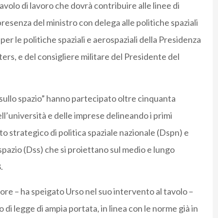
tavolo di lavoro che dovrà contribuire alle linee di
resenza del ministro con delega alle politiche spaziali
 per le politiche spaziali e aerospaziali della Presidenza
ters, e del consigliere militare del Presidente del
o sullo spazio” hanno partecipato oltre cinquanta
ell’università e delle imprese delineando i primi
o strategico di politica spaziale nazionale (Dspn) e
spazio (Dss) che si proiettano sul medio e lungo
.
ttore – ha speigato
Urso
nel suo intervento al tavolo –
 di legge di ampia portata, in linea con le norme già in