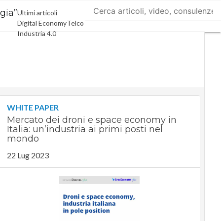
gia”
Ultimi articoli
Digital Economy
Telco
Industria 4.0
SpacEconomy
PA Digitale
Green economy
Intelligenza artificiale
Videointerviste
Le Guide di CorCom
Podcast
Privacy
WHITE PAPER
Mercato dei droni e space economy in
Italia: un’industria ai primi posti nel
mondo
22 Lug 2023