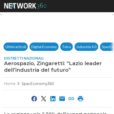
Aerospazio, Zingaretti: “Lazio 
Ultimi articoli
Digital Economy
Telco
Industria 4.0
SpacEc
DISTRETTI NAZIONALI
Aerospazio, Zingaretti: “Lazio leader
dell’industria del futuro”
Home
SpacEconomy360