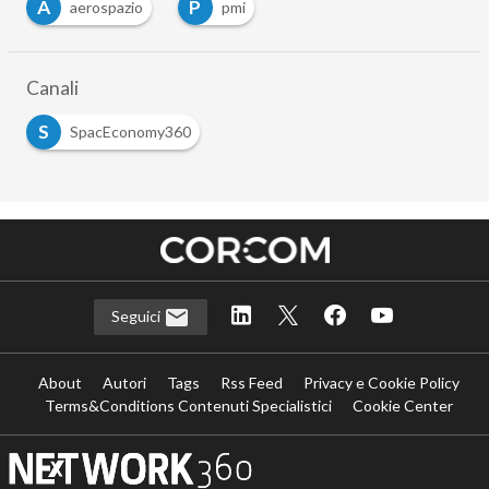
A
P
aerospazio
pmi
Canali
S
SpacEconomy360
Seguici
About
Autori
Tags
Rss Feed
Privacy e Cookie Policy
Terms&Conditions Contenuti Specialistici
Cookie Center