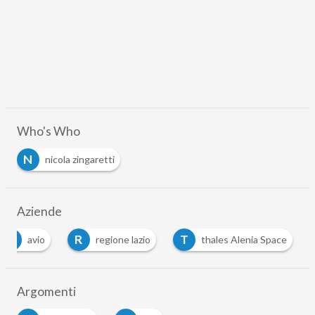
Who's Who
N
nicola zingaretti
Aziende
A
R
T
avio
regione lazio
thales Alenia Space
Argomenti