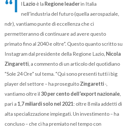
“I
l
Lazio
è la
Regione leader
in Italia
nell’industria del futuro (quella aerospaziale,
ndr), vantiamo punte di eccellenza che ci
permetteranno di continuare ad avere questo
primato fino al 2040 e oltre”. Questo quanto scritto su
Instagram dal presidente della Regione Lazio,
Nicola
Zingaretti
, a commento di un articolo del quotidiano
“Sole 24 Ore” sul tema. “Qui sono presenti tutti i big
player del settore – ha proseguito
Zingaretti
-,
vantiamo oltre il
30 per cento dell’export nazionale
,
pari a
1,7 miliardi solo nel 2021
: oltre 8 mila addetti di
alta specializzazione impiegati. Un investimento – ha
concluso – che ci ha premiato nel tempo con