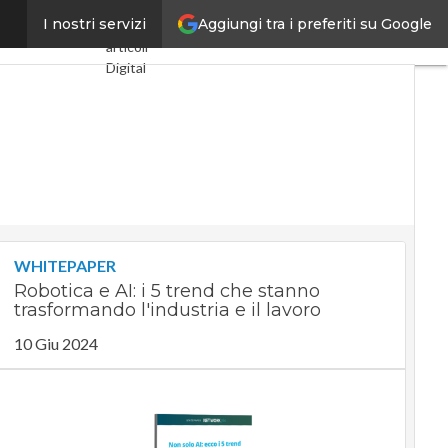
Aggiungi tra i preferiti su Google
aerei e robot
I nostri servizi
Ultimi
articoli
Digital
Economy
Telco
Industria
4.0
SpacEconomy
PA
Digitale
Green
economy
WHITEPAPER
Intelligenza
Robotica e AI: i 5 trend che stanno
artificiale
trasformando l'industria e il lavoro
Videointerviste
Le Guide
10 Giu 2024
di CorCom
Podcast
Privacy