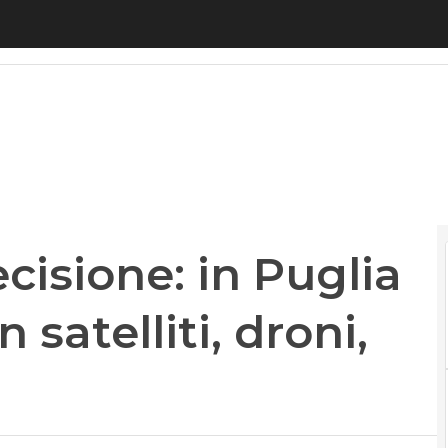
sione: in Puglia test nazionale con satelliti, droni, 
ecisione: in Puglia
 satelliti, droni,