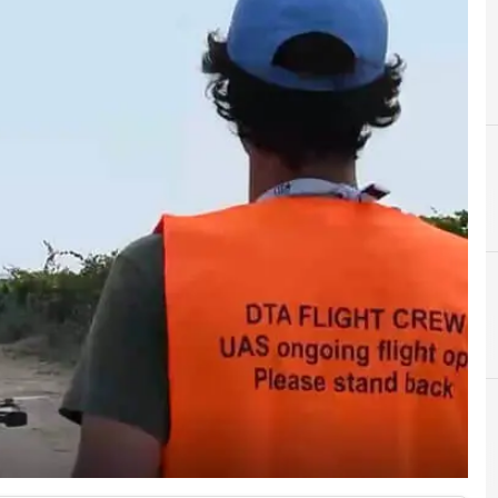
A
Agenzia Spaziale Italiana (Asi)
A
agricoltura di precisione