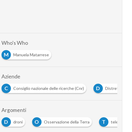
Who's Who
M
Manuela Matarrese
Aziende
C
D
Consiglio nazionale delle ricerche (Cnr)
Distretto tecn
Argomenti
D
O
T
droni
Osservazione della Terra
telecomunica