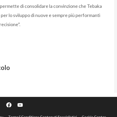
 permette di consolidare la convinzione che Tebaka
i per lo sviluppo di nuove e sempre più performanti
recisione”.
colo
cy
Terms&Conditions Contenuti Specialistici
Cookie Center