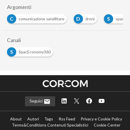
Argomenti
C
D
S
comunicazione satellitare
droni
space 
Canali
S
SpacEconomy360
Seguici
About
Autori
Tags
Rss Feed
Privacy e Cookie Policy
Terms&Conditions Contenuti Specialistici
Cookie Center