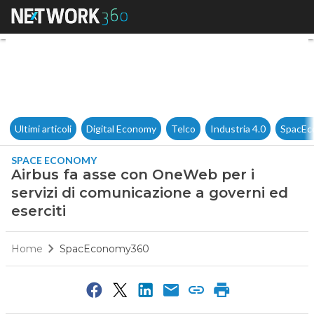
Airbus fa asse con OneWeb per
Ultimi articoli
Digital Economy
Telco
Industria 4.0
SpacEc
SPACE ECONOMY
Airbus fa asse con OneWeb per i
servizi di comunicazione a governi ed
eserciti
Home
SpacEconomy360