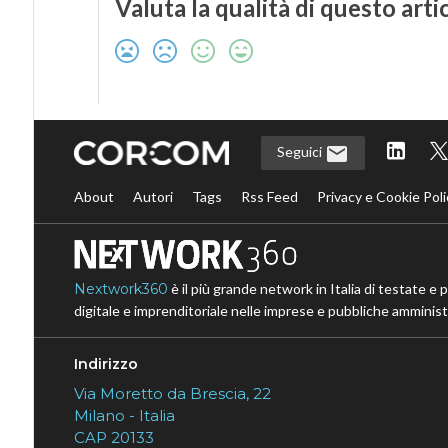
Valuta la qualità di questo arti
Seguici
About
Autori
Tags
Rss Feed
Privacy e Cookie Poli
Nextwork360
è il più grande network in Italia di testate e 
digitale e imprenditoriale nelle imprese e pubbliche amministr
Indirizzo
Via Moretto da Brescia, 22
Milano - Italia
CAP 20133