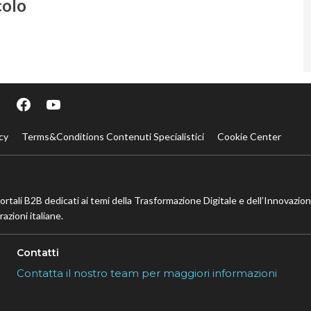
colo
cy
Terms&Conditions Contenuti Specialistici
Cookie Center
portali B2B dedicati ai temi della Trasformazione Digitale e dell’Innovazio
azioni italiane.
Contatti
Contatta il nostro team per maggiori informazioni