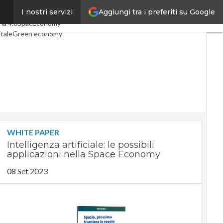
Aggiungi tra i preferiti su Google
I nostri servizi
rticoli
Digital Economy
Telco
ia 4.0
SpacEconomy
tale
Green economy
genza artificiale
nterviste
de di CorCom
Podcast
y
WHITE PAPER
Intelligenza artificiale: le possibili
applicazioni nella Space Economy
08 Set 2023