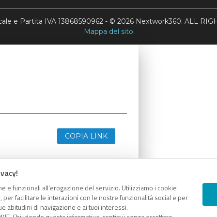
scale e Partita IVA 13868590962 - © 2026 Nextwork360. ALL 
Mappa del sito
COPIA LINK
ivacy!
e e funzionali all’erogazione del servizio. Utilizziamo i cookie
er facilitare le interazioni con le nostre funzionalità social e per
e abitudini di navigazione e ai tuoi interessi.
KIE. Chiudendo questa informativa, continui senza accettare.