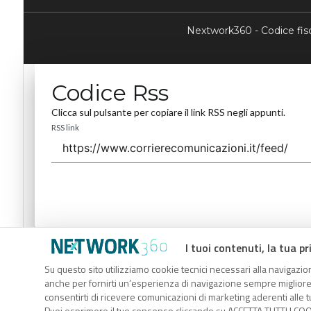
Nextwork360 - Codice fi
Codice Rss
Clicca sul pulsante per copiare il link RSS negli appunti.
RSS link
I tuoi contenuti, la tua pr
Codice Rss
Su questo sito utilizziamo cookie tecnici necessari alla navigazion
Clicca sul pulsante per copiare il link RSS negli appunti.
anche per fornirti un’esperienza di navigazione sempre migliore, p
RSS link
consentirti di ricevere comunicazioni di marketing aderenti alle tu
Puoi esprimere il tuo consenso cliccando su ACCETTA TUTTI I COO