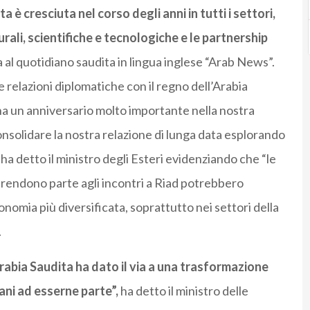
 è cresciuta nel corso degli anni in tutti i settori,
rali, scientifiche e tecnologiche e le partnership
a al quotidiano saudita in lingua inglese “Arab News”.
ire relazioni diplomatiche con il regno dell’Arabia
egna un anniversario molto importante nella nostra
 consolidare la nostra relazione di lunga data esplorando
a detto il ministro degli Esteri evidenziando che “le
prendono parte agli incontri a Riad potrebbero
onomia più diversificata, soprattutto nei settori della
.
rabia Saudita ha dato il via a una trasformazione
iani ad esserne parte”,
ha detto il ministro delle