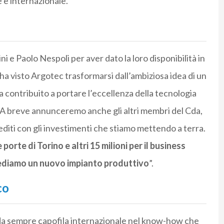
e e internazionale.
 e Paolo Nespoli per aver dato la loro disponibilità in
 ha visto Argotec trasformarsi dall’ambiziosa idea di un
a contribuito a portare l’eccellenza della tecnologia
-. A breve annunceremo anche gli altri membri del Cda,
editi con gli investimenti che stiamo mettendo a terra.
 porte di Torino e altri 15 milioni per il business
vediamo un nuovo impianto produttivo
”.
co
da sempre capofila internazionale nel know-how che