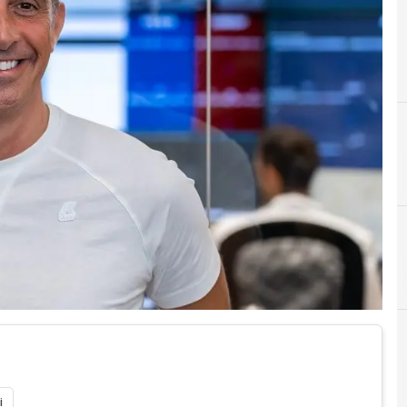
D
F
David Avino
France
A
A
agenzia spaziale europea (Esa)
Argotec
A
S
aerospazio
Stazi
i