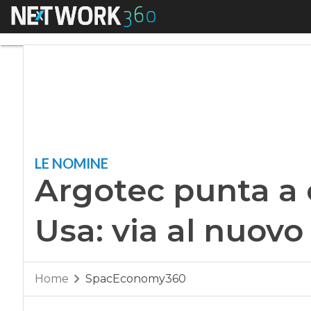
Menu
Argotec punta a cre
LE NOMINE
Argotec punta a c
Usa: via al nuovo
Home
SpacEconomy360