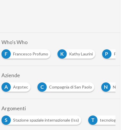
Who's Who
K
P
sco Profumo
Kathy Laurini
Paolo Nespoli
…
Aziende
C
N
O
Compagnia di San Paolo
Nasa
Osare Space
…
Argomenti
T
one spaziale internazionale (Iss)
tecnologie spaziali
…