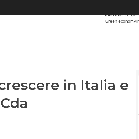
scere in Italia e Usa: via al nuovo Cda
Ultimi articoli
Digi
Industria 4.0
Spa
Green economy
I
Videointerviste
L
Privacy
rescere in Italia e
 Cda