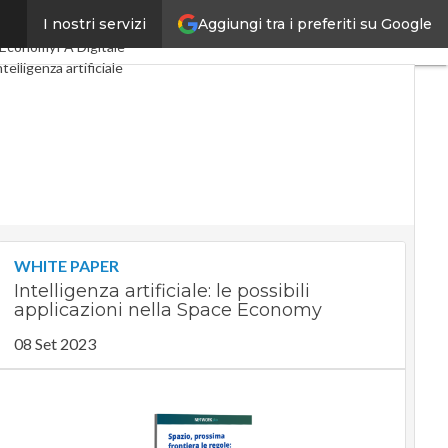
Aggiungi tra i preferiti su Google
I nostri servizi
tal Economy
Telco
cEconomy
PA Digitale
ntelligenza artificiale
e Guide di CorCom
Podcast
WHITE PAPER
Intelligenza artificiale: le possibili
applicazioni nella Space Economy
08 Set 2023