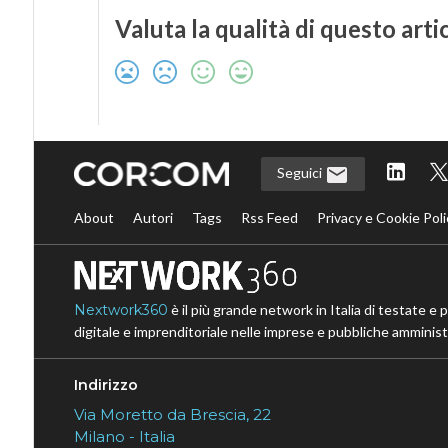
Valuta la qualità di questo arti
Seguici
About
Autori
Tags
Rss Feed
Privacy e Cookie Poli
Nextwork360
è il più grande network in Italia di testate e 
digitale e imprenditoriale nelle imprese e pubbliche amministr
Indirizzo
Via Moretto da Brescia, 22
Milano - Italia