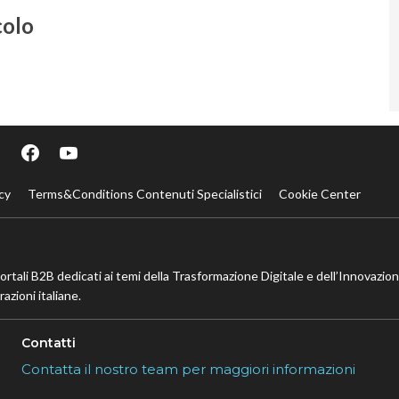
colo
cy
Terms&Conditions Contenuti Specialistici
Cookie Center
portali B2B dedicati ai temi della Trasformazione Digitale e dell’Innovazio
azioni italiane.
Contatti
Contatta il nostro team per maggiori informazioni