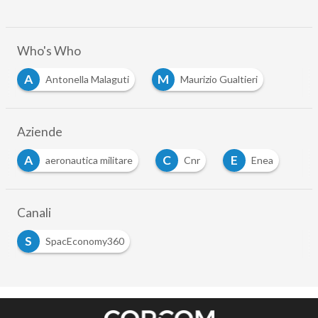
Who's Who
A
M
Antonella Malaguti
Maurizio Gualtieri
Aziende
A
C
E
aeronautica militare
Cnr
Enea
Canali
S
SpacEconomy360