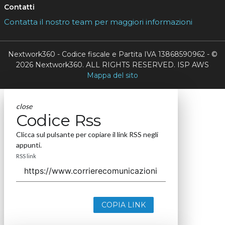
Contatti
Contatta il nostro team per maggiori informazioni
Nextwork360 - Codice fiscale e Partita IVA 13868590962 - ©
2026 Nextwork360. ALL RIGHTS RESERVED. ISP AWS
Mappa del sito
close
Codice Rss
Clicca sul pulsante per copiare il link RSS negli
appunti.
RSS link
COPIA LINK