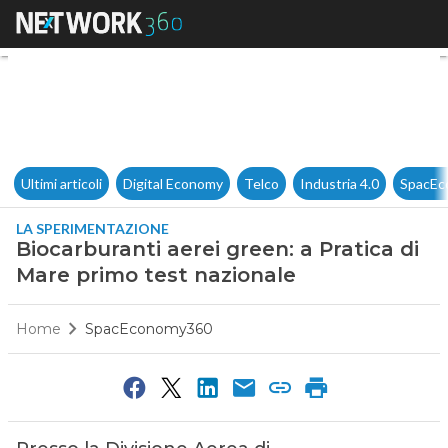
Biocarburanti aerei green: a 
Ultimi articoli
Digital Economy
Telco
Industria 4.0
SpacEc
LA SPERIMENTAZIONE
Biocarburanti aerei green: a Pratica di
Mare primo test nazionale
Home
SpacEconomy360