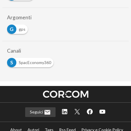
Argomenti
G
gps
Canali
S
SpacEconomy360
Seguici
About
Autori
Tags
Rss Feed
Privacy e Cookie Policy