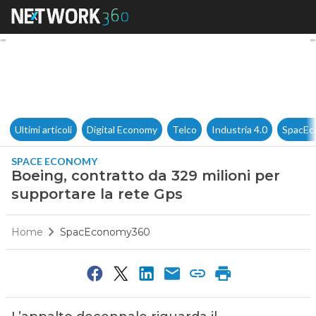
Boeing, contratto da 329 mili
Ultimi articoli
Digital Economy
Telco
Industria 4.0
SpacEc
SPACE ECONOMY
Boeing, contratto da 329 milioni per
supportare la rete Gps
Home
SpacEconomy360