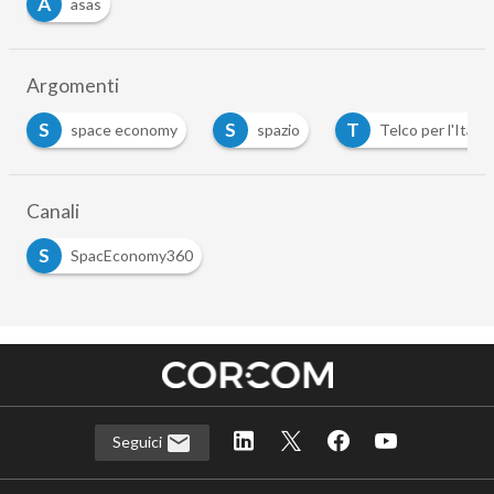
A
asas
Argomenti
S
S
T
space economy
spazio
Telco per l'Italia 
Canali
S
SpacEconomy360
Seguici