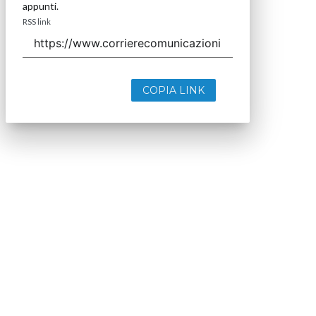
appunti.
RSS link
COPIA LINK