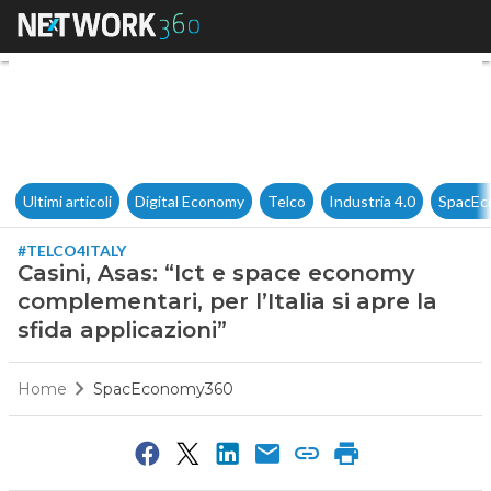
Casini, Asas: “Ict e space econ
Ultimi articoli
Digital Economy
Telco
Industria 4.0
SpacEc
#TELCO4ITALY
Casini, Asas: “Ict e space economy
complementari, per l’Italia si apre la
sfida applicazioni”
Home
SpacEconomy360