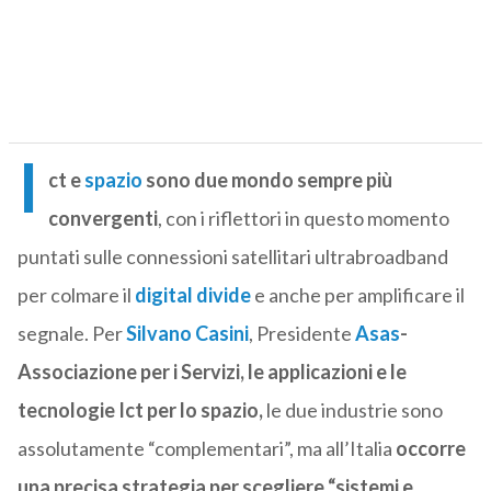
I
ct e
spazio
sono due mondo sempre più
convergenti
, con i riflettori in questo momento
puntati sulle connessioni satellitari ultrabroadband
per colmare il
digital divide
e anche per amplificare il
segnale. Per
Silvano Casini
, Presidente
Asas
-
Associazione per i Servizi, le applicazioni e le
tecnologie Ict per lo spazio,
le due industrie sono
assolutamente “complementari”, ma all’Italia
occorre
una precisa strategia per scegliere “sistemi e