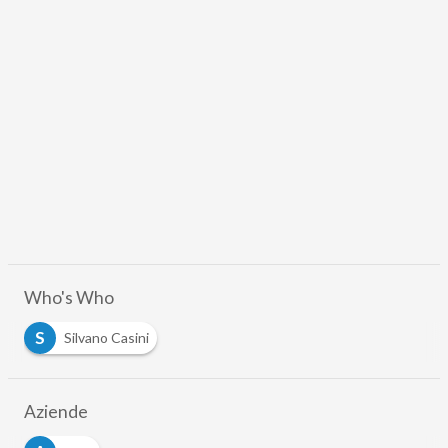
Who's Who
S
Silvano Casini
Aziende