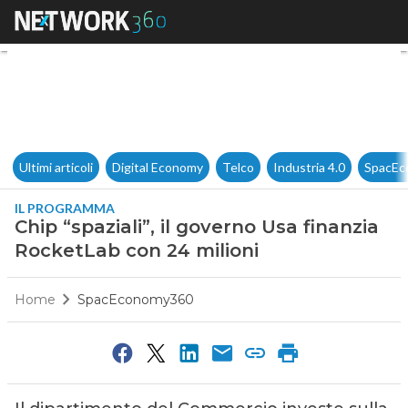
Chip “spaziali”, il governo U
Ultimi articoli
Digital Economy
Telco
Industria 4.0
SpacEc
IL PROGRAMMA
Chip “spaziali”, il governo Usa finanzia
RocketLab con 24 milioni
Home
SpacEconomy360