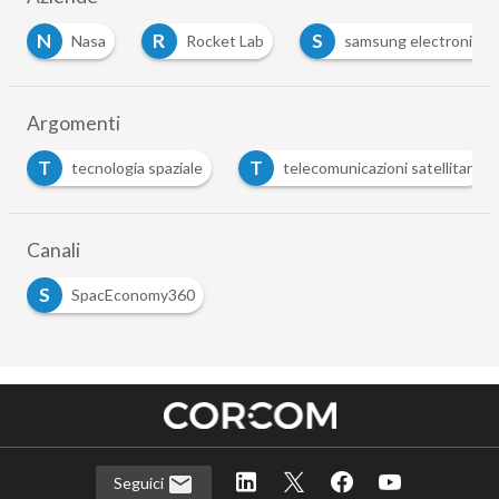
N
R
S
Nasa
Rocket Lab
samsung electronics
Argomenti
T
T
tecnologia spaziale
telecomunicazioni satellitari
Canali
S
SpacEconomy360
Seguici