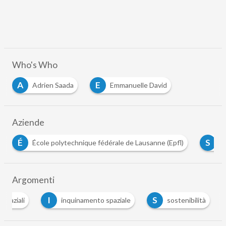
Who's Who
A
E
Adrien Saada
Emmanuelle David
Aziende
S
que fédérale de Lausanne (Epfl)
Space Sustainability Rating (
Argomenti
I
S
i spaziali
inquinamento spaziale
sostenibilità