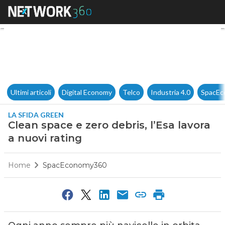
Clean space e zero debris, l’E
Ultimi articoli
Digital Economy
Telco
Industria 4.0
SpacEc
LA SFIDA GREEN
Clean space e zero debris, l’Esa lavora
a nuovi rating
Home
SpacEconomy360