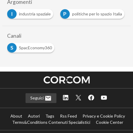
Argomenti
P
S
industria spaziale
politiche per lo spazio Italia
sic
Canali
S
SpacEconomy360
Seguici
About
Autori
Tags
Rss Feed
Privacy e Cookie Policy
Terms&Conditions Contenuti Specialistici
Cookie Center