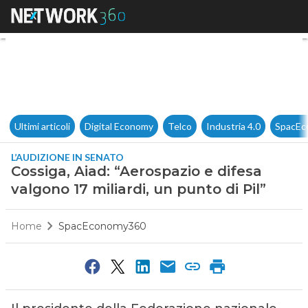
Cossiga, Aiad: “Aerospazio e di
Ultimi articoli
Digital Economy
Telco
Industria 4.0
SpacEc
L’AUDIZIONE IN SENATO
Cossiga, Aiad: “Aerospazio e difesa
valgono 17 miliardi, un punto di Pil”
Home
SpacEconomy360