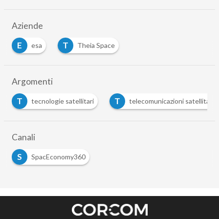
Aziende
E
T
esa
Theia Space
Argomenti
T
T
tecnologie satellitari
telecomunicazioni satellitari
Canali
S
SpacEconomy360