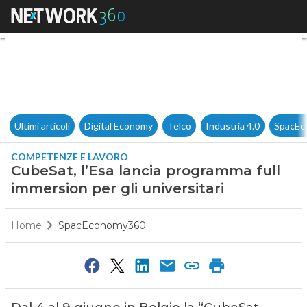
CubeSat, l’Esa lancia program
Ultimi articoli
Digital Economy
Telco
Industria 4.0
SpacEc
COMPETENZE E LAVORO
CubeSat, l’Esa lancia programma full
immersion per gli universitari
Home
SpacEconomy360