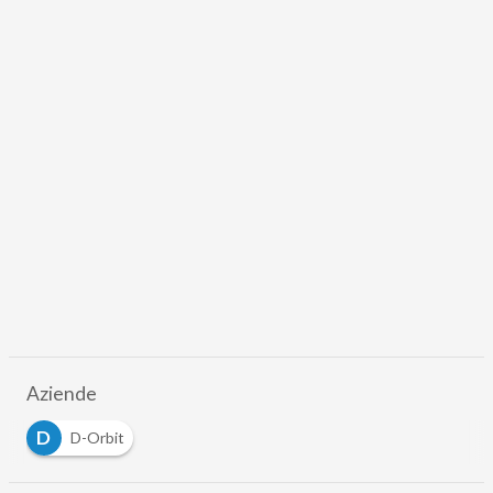
Aziende
D
D-Orbit