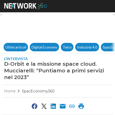
D-Orbit e la missione space cl
Ultimi articoli
Digital Economy
Telco
Industria 4.0
SpacEc
L'INTERVISTA
D-Orbit e la missione space cloud.
Mucciarelli: “Puntiamo a primi servizi
nel 2023”
Home
SpacEconomy360