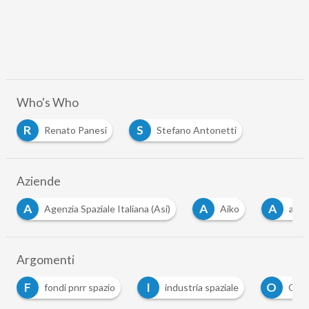
Who's Who
R
S
Renato Panesi
Stefano Antonetti
Aziende
A
A
D
Agenzia Spaziale Italiana (Asi)
Aiko
avio
Argomenti
I
O
fondi pnrr spazio
industria spaziale
Osservazione