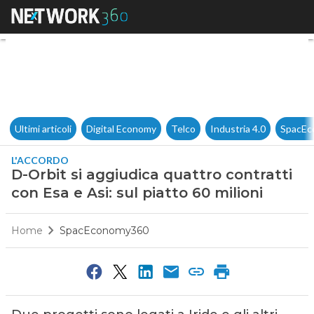
D-Orbit si aggiudica quattro co
Ultimi articoli
Digital Economy
Telco
Industria 4.0
SpacEc
L'ACCORDO
D-Orbit si aggiudica quattro contratti
con Esa e Asi: sul piatto 60 milioni
Home
SpacEconomy360