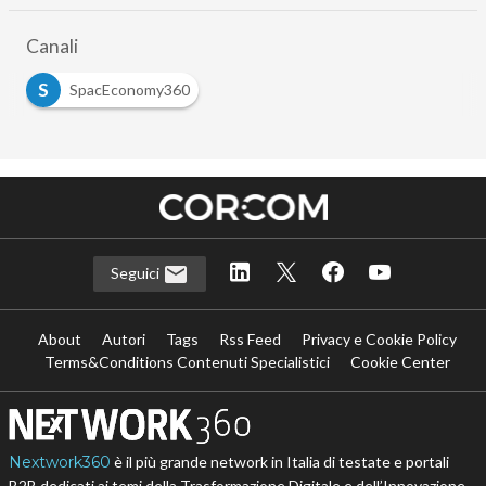
Canali
S
SpacEconomy360
Seguici
About
Autori
Tags
Rss Feed
Privacy e Cookie Policy
Terms&Conditions Contenuti Specialistici
Cookie Center
Nextwork360
è il più grande network in Italia di testate e portali
B2B dedicati ai temi della Trasformazione Digitale e dell’Innovazione