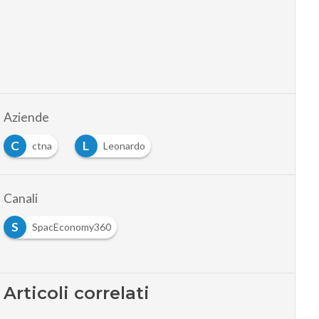
Aziende
C
L
ctna
Leonardo
Canali
S
SpacEconomy360
Articoli correlati