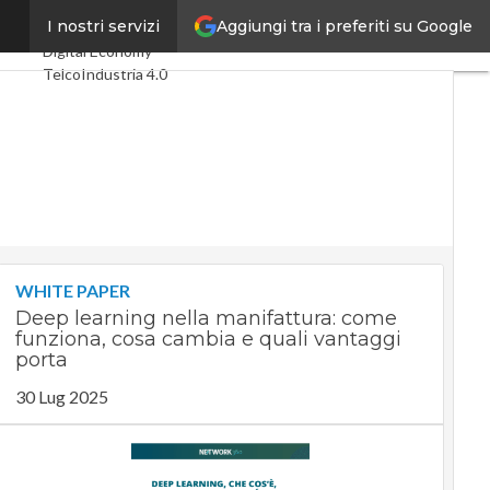
Aggiungi tra i preferiti su Google
menti
I nostri servizi
Ultimi articoli
Digital Economy
Telco
Industria 4.0
SpacEconomy
PA Digitale
Green economy
Intelligenza artificiale
Videointerviste
Le Guide di CorCom
Podcast
Privacy
WHITE PAPER
Deep learning nella manifattura: come
funziona, cosa cambia e quali vantaggi
porta
30 Lug 2025