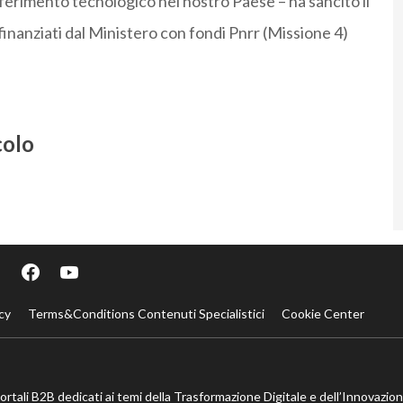
asferimento tecnologico nel nostro Paese – ha sancito il
finanziati dal Ministero con fondi Pnrr (Missione 4)
colo
cy
Terms&Conditions Contenuti Specialistici
Cookie Center
portali B2B dedicati ai temi della Trasformazione Digitale e dell’Innovazio