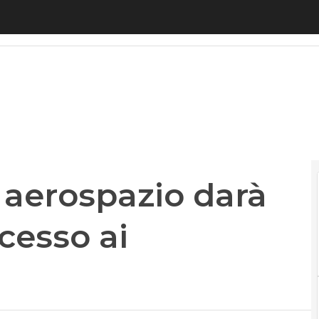
erospazio darà supporto per l’accesso ai finanzia
 aerospazio darà
cesso ai