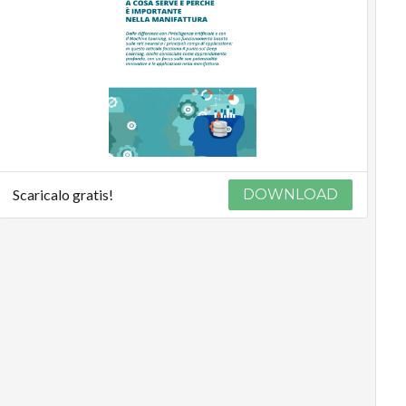
Scaricalo gratis!
DOWNLOAD