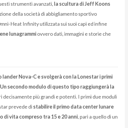
uesti strumenti avanzati,
la scultura di Jeff Koons
ezione della società di abbigliamento sportivo
ni-Heat Infinity utilizzata sui suoi capi ed infine
tiene lunagrammi
ovvero dati, immagini e storie che
o lander Nova-C e svolgerà con la Lonestar i primi
Un secondo modulo di questo tipo raggiungerà la
ri decisamente più grandi e potenti. I primi due moduli
tar prevede di
stabilire il primo data center lunare
lo di vita compreso tra 15 e 20 anni
, pari a quello di un