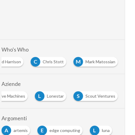
Who's Who
C
M
ad Harrison
Chris Stott
Mark Matossian
Aziende
L
S
tive Machines
Lonestar
Scout Ventures
Argomenti
A
E
L
artemis
edge computing
luna