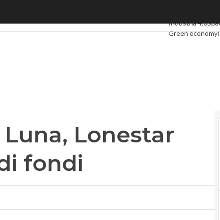
una, Lonestar ottiene 5 milioni di fondi
Ultimi articoli
Dig
Industria 4.0
Spa
Green economy
Videointerviste
L
Privacy
a Luna, Lonestar
di fondi