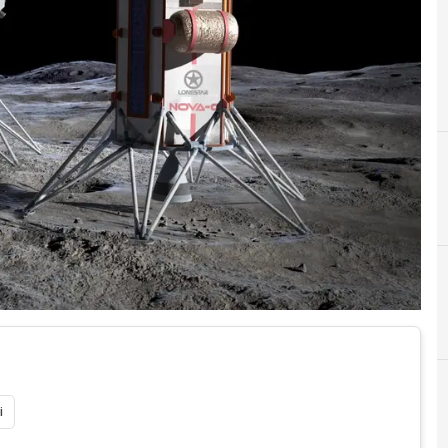
B
Br
I
Intui
i