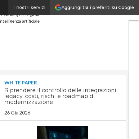
Aggiungi tra i preferiti su Google
I nostri servizi
ital Economy
Telco
cEconomy
PA Digitale
Intelligenza artificiale
e Guide di CorCom
Podcast
WHITE PAPER
Riprendere il controllo delle integrazioni
legacy: costi, rischi e roadmap di
modernizzazione
26 Giu 2026