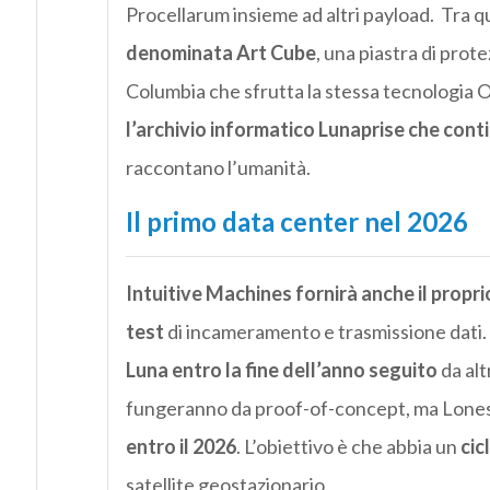
Procellarum insieme ad altri payload. Tra q
denominata Art Cube
, una piastra di prot
Columbia che sfrutta la stessa tecnologia Om
l’archivio informatico Lunaprise che con
raccontano l’umanità.
Il primo data center nel 2026
Intuitive Machines fornirà anche il propri
test
di incameramento e trasmissione dati.
Luna entro la fine dell’anno seguito
da alt
fungeranno da proof-of-concept, ma Lones
entro il 2026
. L’obiettivo è che abbia un
cic
satellite geostazionario.