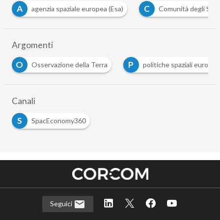
C
a (Esa)
Comunità degli Stati dell'America Latina e dei Caraibi 
Argomenti
P
S
 Terra
politiche spaziali europee
sostenibilità spaz
Canali
S
SpacEconomy360
Seguici