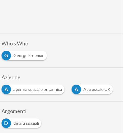
Who's Who
G
George Freeman
Aziende
A
A
agenzia spaziale britannica
Astroscale UK
Argomenti
D
detriti spaziali