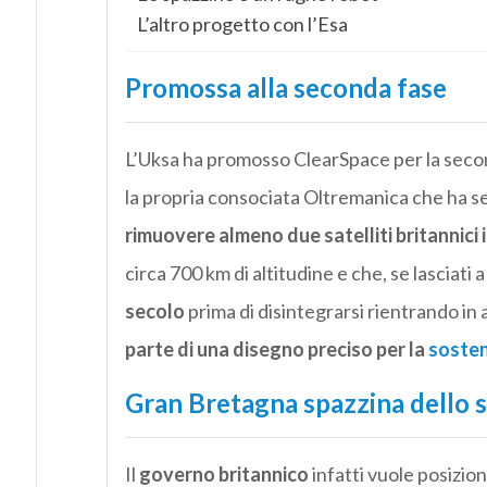
L’altro progetto con l’Esa
Promossa alla seconda fase
L’Uksa ha promosso ClearSpace per la second
la propria consociata Oltremanica che ha se
rimuovere almeno due satelliti britannici i
circa 700 km di altitudine e che, se lasciati a
secolo
prima di disintegrarsi rientrando in
parte di una disegno preciso per la
sosten
Gran Bretagna spazzina dello 
Il
governo britannico
infatti vuole posizion