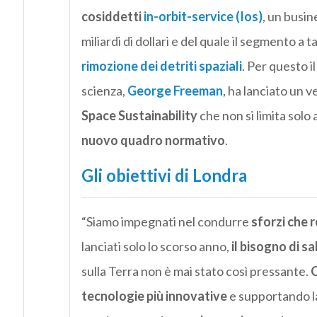
cosiddetti
in-orbit-service (Ios)
, un busine
miliardi di dollari e del quale il segmento a t
rimozione dei detriti spaziali
. Per questo i
scienza,
George Freeman
, ha lanciato un 
Space Sustainability
che non si limita solo 
nuovo quadro normativo
.
Gli obiettivi di Londra
“Siamo impegnati nel condurre
sforzi che 
lanciati solo lo scorso anno,
il bisogno di s
sulla Terra non è mai stato così pressante.
C
tecnologie più innovative
e supportando la 