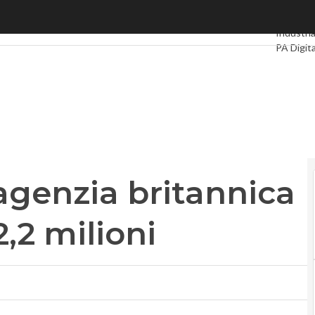
agenzia britannica mette sul piatto 2,2 milioni
Ultimi art
Industria
PA Digit
Intelligen
Videoint
Podcast
l’agenzia britannica
2,2 milioni