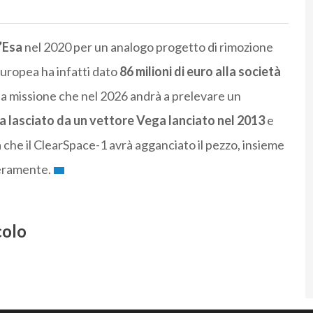
’Esa
nel 2020 per un analogo progetto di rimozione
 Europea ha infatti dato
86 milioni di euro alla società
a missione che nel 2026 andrà a prelevare un
 lasciato da un vettore Vega lanciato nel 2013
e
a che il ClearSpace-1 avrà agganciato il pezzo, insieme
teramente.
colo