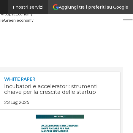
Aggiungi tra i preferiti su Google
I nostri servizi
icoli
Digital Economy
Telco
 4.0
SpacEconomy
ale
Green economy
za artificiale
erviste
Le Guide di CorCom
Privacy
WHITE PAPER
Incubatori e acceleratori: strumenti
chiave per la crescita delle startup
23 Lug 2025