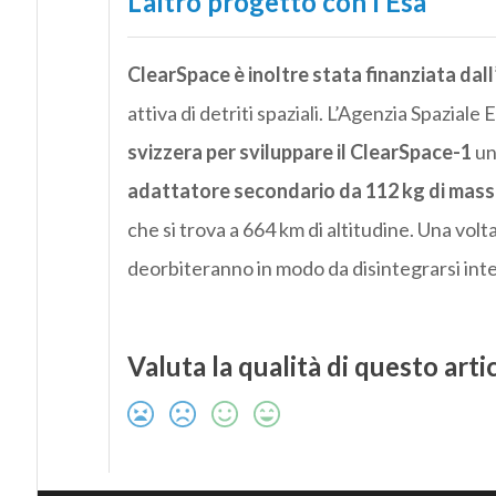
L’altro progetto con l’Esa
ClearSpace è inoltre stata finanziata dall
attiva di detriti spaziali. L’Agenzia Spaziale
svizzera per sviluppare il ClearSpace-1
un
adattatore secondario da 112 kg di massa
che si trova a 664 km di altitudine. Una volt
deorbiteranno in modo da disintegrarsi in
Valuta la qualità di questo arti