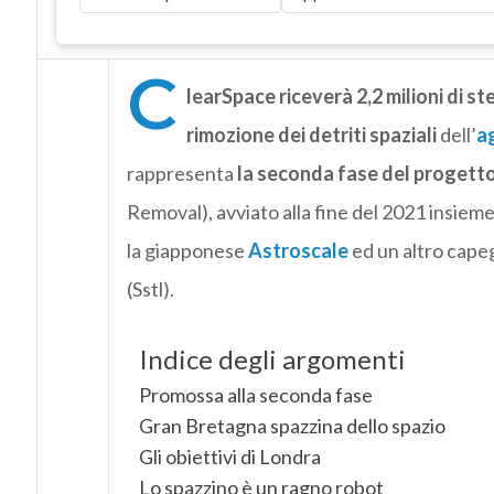
C
learSpace riceverà 2,2 milioni di ste
rimozione dei detriti spaziali
dell’
a
rappresenta
la seconda fase del progetto
Removal), avviato alla fine del 2021 insieme 
la giapponese
Astroscale
ed un altro capeg
(Sstl).
Indice degli argomenti
Promossa alla seconda fase
Gran Bretagna spazzina dello spazio
Gli obiettivi di Londra
Lo spazzino è un ragno robot