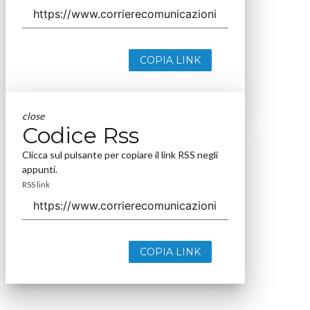
COPIA LINK
close
Codice Rss
Clicca sul pulsante per copiare il link RSS negli
appunti.
RSS link
COPIA LINK