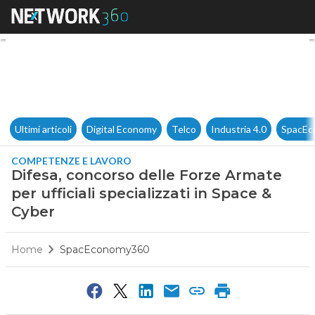
Difesa, concorso delle Forze A
Ultimi articoli
Digital Economy
Telco
Industria 4.0
SpacEc
COMPETENZE E LAVORO
Difesa, concorso delle Forze Armate
per ufficiali specializzati in Space &
Cyber
Home
SpacEconomy360