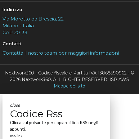
Indirizzo
Via Moretto da Brescia, 22
Milano - Italia
CAP 20133
Contatti
Contatta il nostro team per maggiori informazioni
Nextwork360 - Codice fiscale e Partita IVA 13868590962 - ©
2026 Nextwork360. ALL RIGHTS RESERVED. ISP AWS
Mappa del sito
close
Codice Rss
Clicca sul pulsante per copiare il link RSS negli
appunti.
RSS link