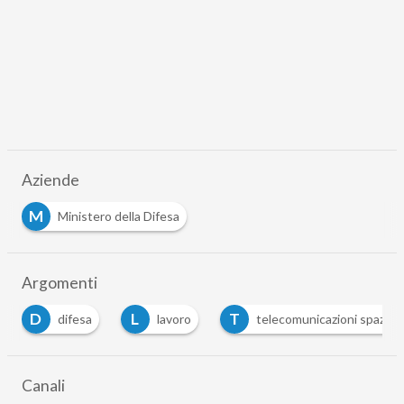
Aziende
M
Ministero della Difesa
Argomenti
D
L
T
difesa
lavoro
telecomunicazioni spaziali
Canali