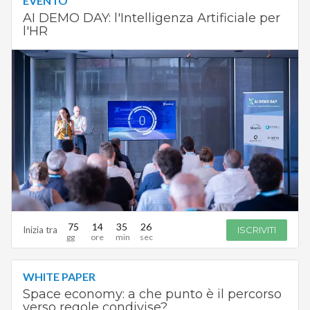
EVENTO
AI DEMO DAY: l'Intelligenza Artificiale per
l'HR
75
14
35
25
Inizia tra
ISCRIVITI
WHITE PAPER
Space economy: a che punto è il percorso
verso regole condivise?