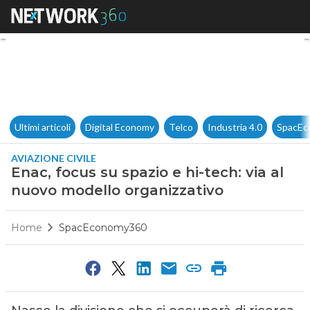
Enac, focus su spazio e hi-tec
Ultimi articoli
Digital Economy
Telco
Industria 4.0
SpacEc
AVIAZIONE CIVILE
Enac, focus su spazio e hi-tech: via al
nuovo modello organizzativo
Home
SpacEconomy360