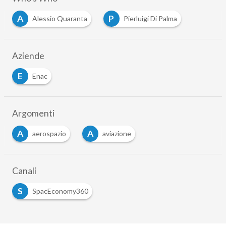
A
P
Alessio Quaranta
Pierluigi Di Palma
…
Aziende
E
Enac
Argomenti
A
A
aerospazio
aviazione
…
Canali
S
SpacEconomy360