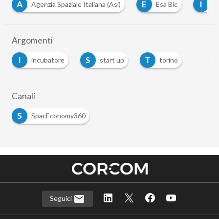
E
I
K
P
Esa Bic
I3P
Kurs Orbital
Poli
…
Argomenti
I
S
T
incubatore
start up
torino
Canali
S
SpacEconomy360
Seguici