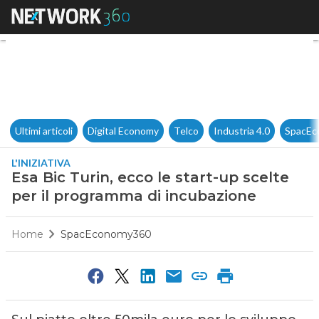
Esa Bic Turin, ecco le start-
Ultimi articoli
Digital Economy
Telco
Industria 4.0
SpacEc
L'INIZIATIVA
Esa Bic Turin, ecco le start-up scelte
per il programma di incubazione
Home
SpacEconomy360