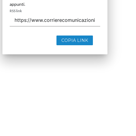
appunti.
RSS link
COPIA LINK