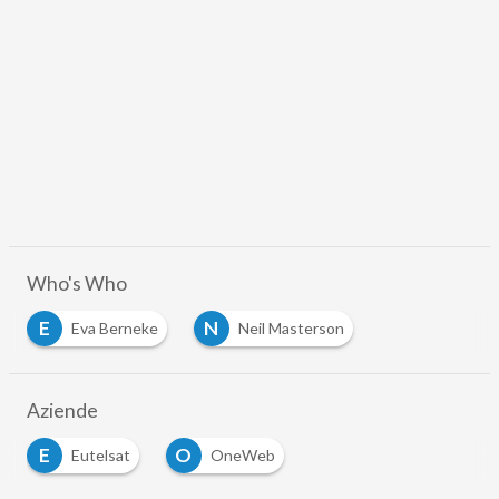
Who's Who
E
N
Eva Berneke
Neil Masterson
Aziende
E
O
Eutelsat
OneWeb