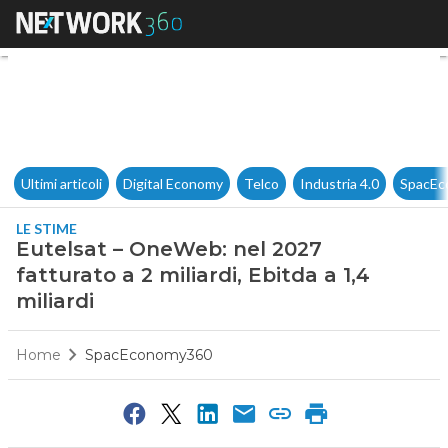
Eutelsat – OneWeb: nel 2027 fa
Ultimi articoli
Digital Economy
Telco
Industria 4.0
SpacEc
LE STIME
Eutelsat – OneWeb: nel 2027
fatturato a 2 miliardi, Ebitda a 1,4
miliardi
Home
SpacEconomy360