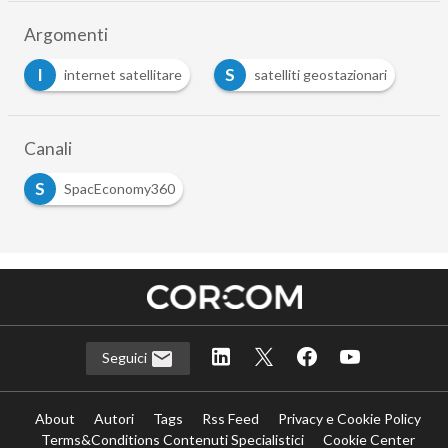
Argomenti
I
S
internet satellitare
satelliti geostazionari
Canali
S
SpacEconomy360
Seguici
About
Autori
Tags
Rss Feed
Privacy e Cookie Policy
Terms&Conditions Contenuti Specialistici
Cookie Center