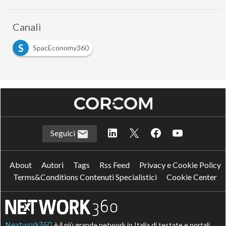
Canali
S
SpacEconomy360
Seguici
About
Autori
Tags
Rss Feed
Privacy e Cookie Policy
Terms&Conditions Contenuti Specialistici
Cookie Center
Nextwork360
è il più grande network in Italia di testate e portali