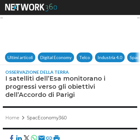
I satelliti dell’Esa monitorano 
Ultimi articoli
Digital Economy
Telco
Industria 4.0
Spac
OSSERVAZIONE DELLA TERRA
I satelliti dell’Esa monitorano i
progressi verso gli obiettivi
dell’Accordo di Parigi
Home
SpacEconomy360