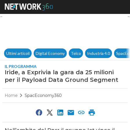
Iride, a Exprivia la gara da 
Ultimi articoli
Digital Economy
Telco
Industria 4.0
SpacEc
IL PROGRAMMA
Iride, a Exprivia la gara da 25 milioni
per il Payload Data Ground Segment
Home
SpacEconomy360