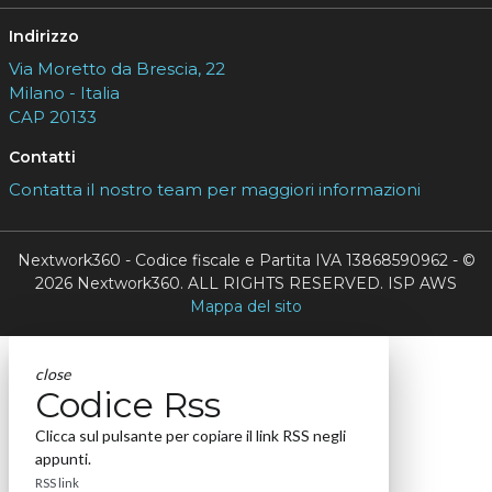
Indirizzo
Via Moretto da Brescia, 22
Milano - Italia
CAP 20133
Contatti
Contatta il nostro team per maggiori informazioni
Nextwork360 - Codice fiscale e Partita IVA 13868590962 - ©
2026 Nextwork360. ALL RIGHTS RESERVED. ISP AWS
Mappa del sito
close
Codice Rss
Clicca sul pulsante per copiare il link RSS negli
appunti.
RSS link