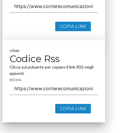
COPIA LINK
close
Codice Rss
Clicca sul pulsante per copiare il link RSS negli
appunti.
RSS link
COPIA LINK