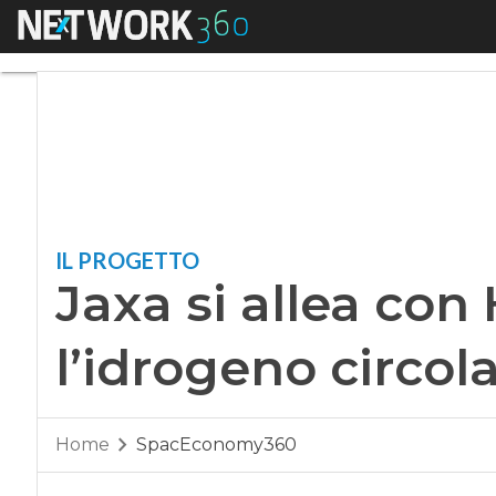
Menu
Jaxa si allea con H
IL PROGETTO
Jaxa si allea con
l’idrogeno circol
Home
SpacEconomy360