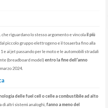
1
che riguardano lo stesso argomento e vincola
il più
dal piccolo gruppo elettrogeno e il tosaerba fino alla
e ai jet passando per le moto e le automobili stradali
ante (breadboard model)
entro la fine dell’anno
1 marzo 2024.
ca
nologia delle fuel cell o celle a combustibile ad alto
 di altri sistemi analoghi,
fanno a meno del