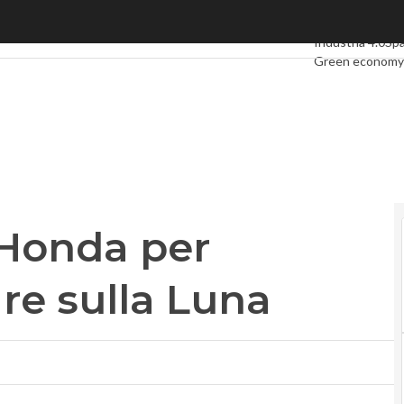
onda per l’idrogeno circolare sulla Luna
Ultimi articoli
Di
Industria 4.0
Sp
Green economy
Videointerviste
Podcast
Privacy
 Honda per
are sulla Luna