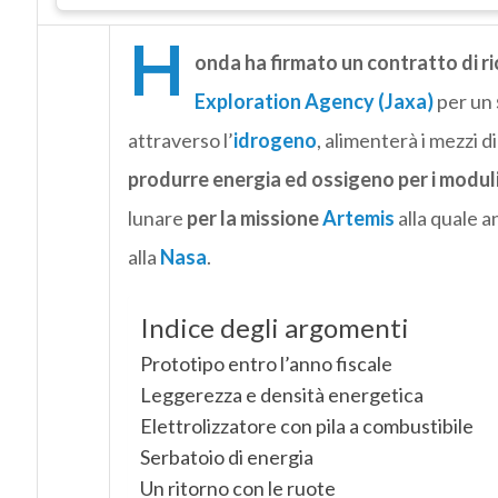
H
onda ha firmato un contratto di ri
Exploration Agency (Jaxa)
per un
attraverso l’
idrogeno
, alimenterà i mezzi d
produrre energia ed ossigeno per i moduli
lunare
per la missione
Artemis
alla quale a
alla
Nasa
.
Indice degli argomenti
Prototipo entro l’anno fiscale
Leggerezza e densità energetica
Elettrolizzatore con pila a combustibile
Serbatoio di energia
Un ritorno con le ruote