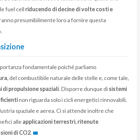
e fuel cell
riducendo di decine di volte costi e
ranno presumibilmente loro a fornire questa
.
nsizione
importanza fondamentale poiché parliamo
ura
, del combustibile naturale delle stelle e, come tale,
 di propulsione spaziali
. Disporre dunque di
sistemi
icienti
non riguarda solo i cicli energetici rinnovabili,
ustria spaziale e aerea. Ci si attende inoltre che
efici alle
applicazioni terrestri, ritenute
sioni di CO2
.