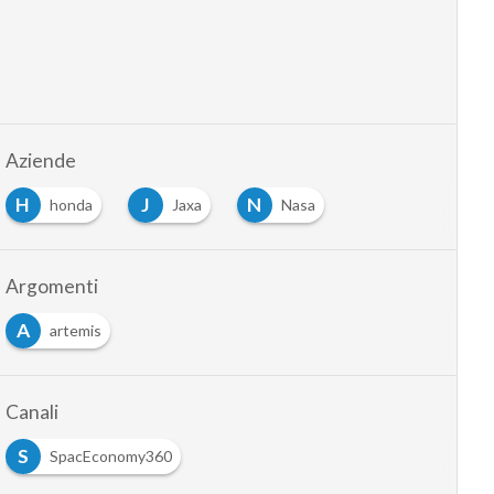
Aziende
H
J
N
honda
Jaxa
Nasa
Argomenti
A
artemis
Canali
S
SpacEconomy360