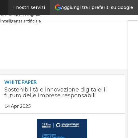
Aggiungi tra i preferiti su Google
I nostri servizi
gital Economy
Telco
acEconomy
PA Digitale
Intelligenza artificiale
Le Guide di CorCom
WHITE PAPER
Sostenibilità e innovazione digitale: il
futuro delle imprese responsabili
14 Apr 2025