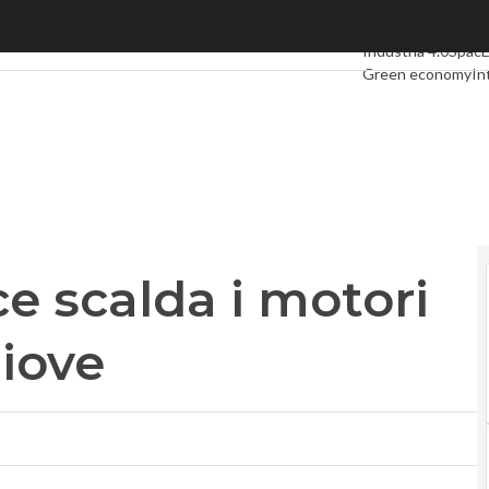
scalda i motori per la missione Giove
Ultimi articoli
Digit
Industria 4.0
Spac
Green economy
In
Videointerviste
Le
Privacy
e scalda i motori
Giove