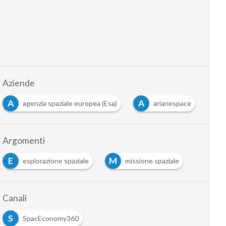
Aziende
A
A
agenzia spaziale europea (Esa)
arianespace
Argomenti
E
M
esplorazione spaziale
missione spaziale
Canali
S
SpacEconomy360