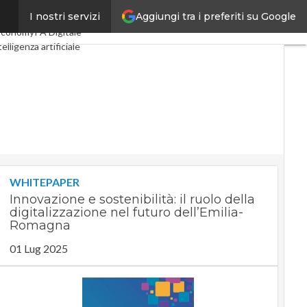
Aggiungi tra i preferiti su Google
I nostri servizi
al Economy
Telco
Economy
PA Digitale
telligenza artificiale
 Guide di CorCom
Podcast
WHITEPAPER
Innovazione e sostenibilità: il ruolo della
digitalizzazione nel futuro dell’Emilia-
Romagna
01 Lug 2025