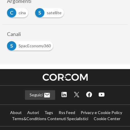
Argomenti
C
S
cina
satellite
Canali
S
SpacEconomy360
Seguici
About
Autori
Tags
Rss Feed
Privacy e Cookie Policy
Terms&Conditions Contenuti Specialistici
Cookie Center