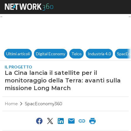
La Cina lancia il satellite per
Ultimi articoli
Digital Economy
Telco
Industria 4.0
SpacEc
IL PROGETTO
La Cina lancia il satellite per il
monitoraggio della Terra: avanti sulla
missione Long March
Home
SpacEconomy360