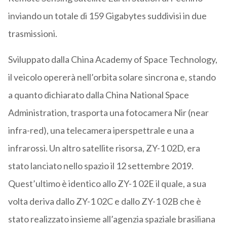
inviando un totale di 159 Gigabytes suddivisi in due
trasmissioni.
Sviluppato dalla China Academy of Space Technology,
il veicolo opererà nell’orbita solare sincrona e, stando
a quanto dichiarato dalla China National Space
Administration, trasporta una fotocamera Nir (near
infra-red), una telecamera iperspettrale e una a
infrarossi. Un altro satellite risorsa, ZY-1 02D, era
stato lanciato nello spazio il 12 settembre 2019.
Quest’ultimo è identico allo ZY-1 02E il quale, a sua
volta deriva dallo ZY-1 02C e dallo ZY-1 02B che è
stato realizzato insieme all’agenzia spaziale brasiliana