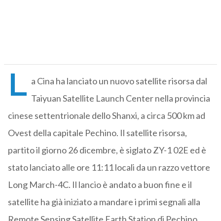
L
a Cina ha lanciato un nuovo satellite risorsa dal
Taiyuan Satellite Launch Center nella provincia
cinese settentrionale dello Shanxi, a circa 500 km ad
Ovest della capitale Pechino. Il satellite risorsa,
partito il giorno 26 dicembre, è siglato ZY-1 02E ed è
stato lanciato alle ore 11:11 locali da un razzo vettore
Long March-4C. Il lancio è andato a buon fine e il
satellite ha già iniziato a mandare i primi segnali alla
Remote Sensing Satellite Earth Station di Pechino