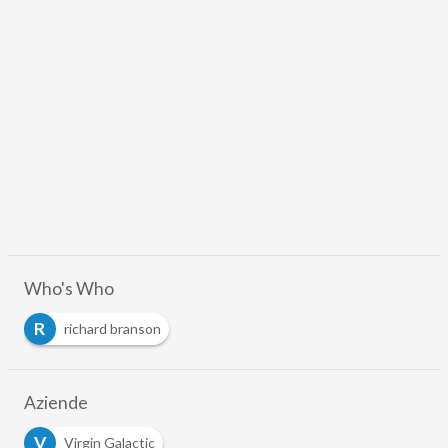
Who's Who
R
richard branson
Aziende
V
Virgin Galactic