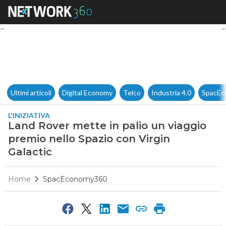
Land Rover mette in palio un 
Ultimi articoli
Digital Economy
Telco
Industria 4.0
SpacEc
L'INIZIATIVA
Land Rover mette in palio un viaggio
premio nello Spazio con Virgin
Galactic
Home
SpacEconomy360