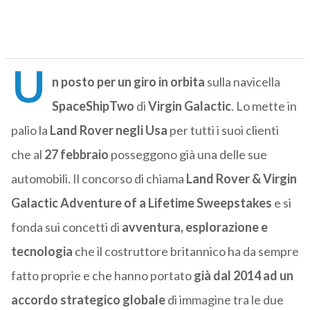
U
n posto per un giro in orbita
sulla navicella
SpaceShipTwo
di
Virgin Galactic
. Lo mette in
palio la
Land Rover negli Usa
per tutti i suoi clienti
che al
27 febbraio
posseggono già una delle sue
automobili. Il concorso di chiama
Land Rover & Virgin
Galactic Adventure of a Lifetime Sweepstakes
e si
fonda sui concetti di
avventura, esplorazione e
tecnologia
che il costruttore britannico ha da sempre
fatto proprie e che hanno portato
già dal 2014 ad un
accordo strategico globale
di immagine tra le due