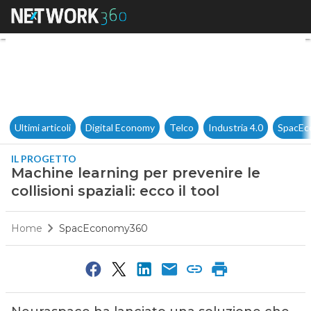
Machine learning per prevenire 
Ultimi articoli
Digital Economy
Telco
Industria 4.0
SpacEc
IL PROGETTO
Machine learning per prevenire le
collisioni spaziali: ecco il tool
Home
SpacEconomy360