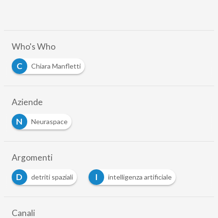
Who's Who
C
Chiara Manfletti
Aziende
N
Neuraspace
Argomenti
D
I
detriti spaziali
intelligenza artificiale
Canali