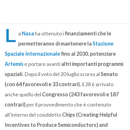
L
a
Nasa
ha ottenuto i
finanziamenti che le
permetteranno di mantenere la
Stazione
Spaziale Internazionale
fino al 2030, potenziare
Artemis
e portare avanti
altri importanti programmi
spaziali
. Dopo il voto del 20 luglio scorso al
Senato
(con 64 favorevoli e 33 contrari)
, il 28 è arrivato
anche quello del
Congresso (243 favorevoli e 187
contrari)
per il provvedimento che è contenuto
all’interno del cosiddetto
Chips (Creating Helpful
Incentives to Produce Semiconductors) and