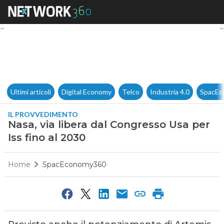
Nasa, via libera dal Congresso
Ultimi articoli
Digital Economy
Telco
Industria 4.0
SpacEc
IL PROVVEDIMENTO
Nasa, via libera dal Congresso Usa per
Iss fino al 2030
Home
SpacEconomy360