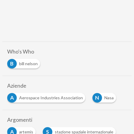
Who's Who
B
bill nelson
Aziende
A
N
Aerospace Industries Association
Nasa
Argomenti
A
S
artemis
stazione spaziale internazionale