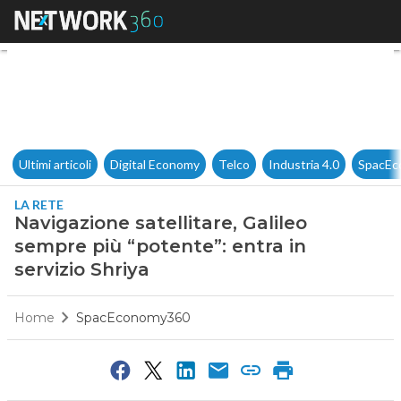
Navigazione satellitare, Galil
Ultimi articoli
Digital Economy
Telco
Industria 4.0
SpacEc
LA RETE
Navigazione satellitare, Galileo
sempre più “potente”: entra in
servizio Shriya
Home
SpacEconomy360