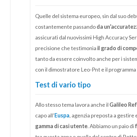
Quelle del sistema europeo, sin dal suo deb
costantemente passando
da un’accuratezz
assicurati dal nuovissimi High Accuracy Ser
precisione che testimonia
il grado di comp
tanto da essere coinvolto anche per i siste
con il dimostratore Leo-Pnt e il programma
Test di vario tipo
Allo stesso tema lavora anche il
Galileo Re
capo all’
Euspa
, agenzia preposta a gestire
gamma di casi utente
. Abbiamo un paio di
tra questa zona e quella del centro di Rott