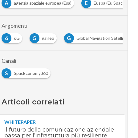
A
E
agenzia spaziale europea (Esa)
Euspa (Eu Space Prog
Argomenti
6
G
G
6G
galileo
Global Navigation Satellite Sys
Canali
S
SpacEconomy360
Articoli correlati
WHITEPAPER
Il futuro della comunicazione aziendale
passa per l’infrastuttura più resiliente