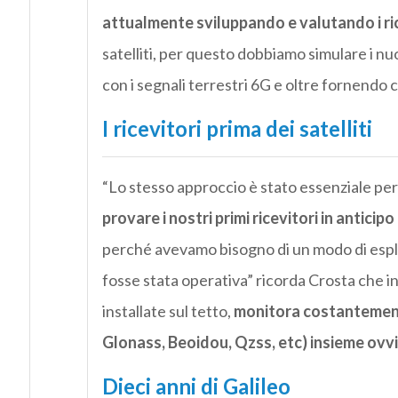
attualmente sviluppando e valutando i ric
satelliti, per questo dobbiamo simulare i nuo
con i segnali terrestri 6G e oltre fornendo
I ricevitori prima dei satelliti
“Lo stesso approccio è stato essenziale per 
provare i nostri primi ricevitori in anticip
perché avevamo bisogno di un modo di esplo
fosse stata operativa” ricorda Crosta che ins
installate sul tetto,
monitora costantemente
Glonass, Beoidou, Qzss, etc) insieme ovvi
Dieci anni di Galileo