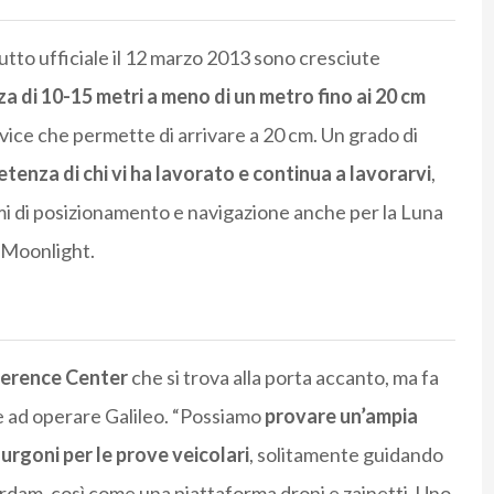
utto ufficiale il 12 marzo 2013 sono cresciute
a di 10-15 metri a meno di un metro fino ai 20 cm
vice che permette di arrivare a 20 cm. Un grado di
etenza di chi vi ha lavorato e continua a lavorarvi
,
mi di posizionamento e navigazione anche per la Luna
 Moonlight.
ference Center
che si trova alla porta accanto, ma fa
 e ad operare Galileo. “Possiamo
provare un’ampia
furgoni per le prove veicolari
, solitamente guidando
erdam, così come una piattaforma droni e zainetti. Uno