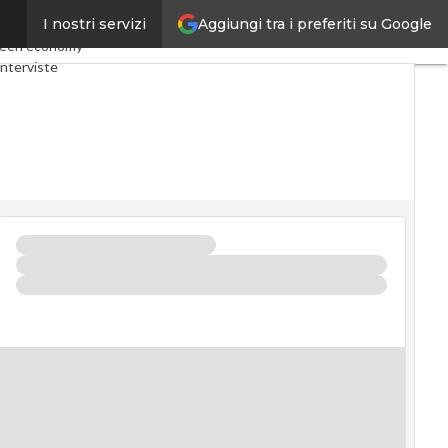
Aggiungi tra i preferiti su Google
I nostri servizi
my
Telco
Industria 4.0
een economy
nterviste
t
Privacy