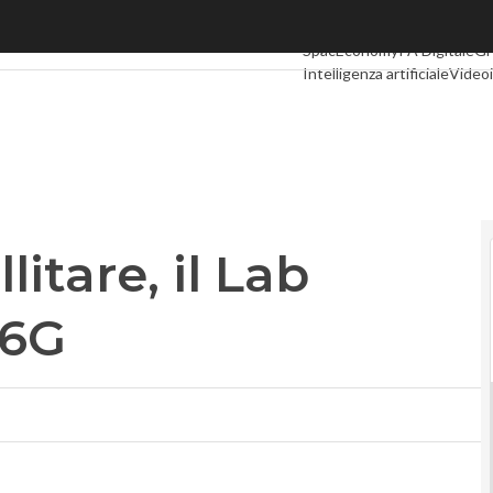
are, il Lab dell’Esa lavora al 6G
Ultimi articoli
Digital Econo
SpacEconomy
PA Digitale
Gr
Intelligenza artificiale
Videoi
Le Guide di CorCom
Podcas
itare, il Lab
 6G