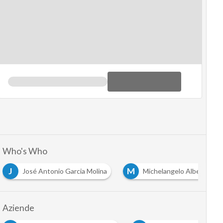
Who's Who
J
M
José Antonio Garcia Molina
Michelangelo Albertazzi
Aziende