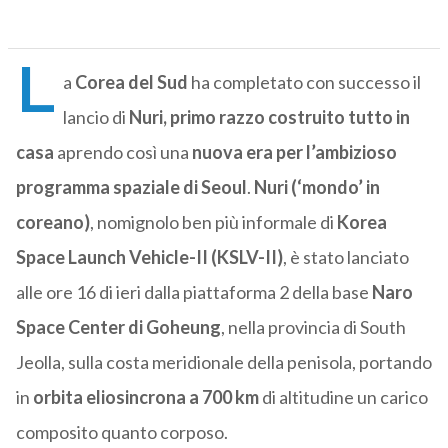
L
a
Corea del Sud
ha completato con successo il
lancio di
Nuri, primo razzo costruito tutto in
casa
aprendo così una
nuova era per l’ambizioso
programma spaziale di Seoul
.
Nuri (‘mondo’ in
coreano)
, nomignolo ben più informale di
Korea
Space Launch Vehicle-II (KSLV-II)
, è stato lanciato
alle ore 16 di ieri dalla piattaforma 2 della base
Naro
Space Center di Goheung
, nella provincia di South
Jeolla, sulla costa meridionale della penisola, portando
in
orbita eliosincrona a 700 km
di altitudine un carico
composito quanto corposo.