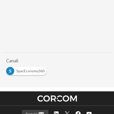
Canali
S
SpacEconomy360
Seguici