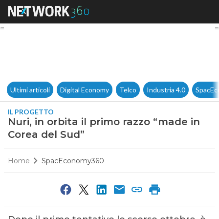
Nuri, in orbita il primo razzo
Ultimi articoli
Digital Economy
Telco
Industria 4.0
SpacEc
IL PROGETTO
Nuri, in orbita il primo razzo “made in
Corea del Sud”
Home
SpacEconomy360