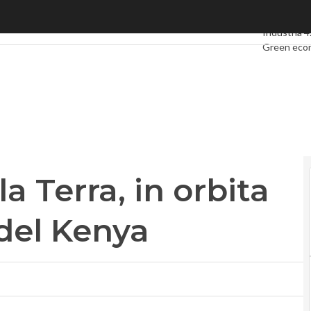
erra, in orbita il primo satellite del Kenya
Ultimi artic
Industria 4
Green eco
Videointer
Podcast
Pr
a Terra, in orbita
 del Kenya