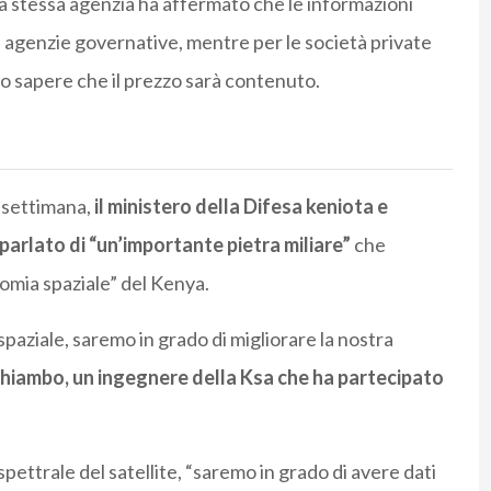
a stessa agenzia ha affermato che le informazioni
e agenzie governative, mentre per le società private
o sapere che il prezzo sarà contenuto.
a settimana,
il ministero della Difesa keniota e
parlato di “un’importante pietra miliare”
che
omia spaziale” del Kenya.
spaziale, saremo in grado di migliorare la nostra
iambo, un ingegnere della Ksa che ha partecipato
pettrale del satellite, “saremo in grado di avere dati