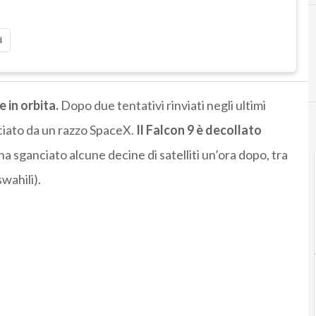
i
 in orbita.
Dopo due tentativi rinviati negli ultimi
nciato da un razzo SpaceX.
Il Falcon 9 è decollato
 ha sganciato alcune decine di satelliti un’ora dopo, tra
swahili).