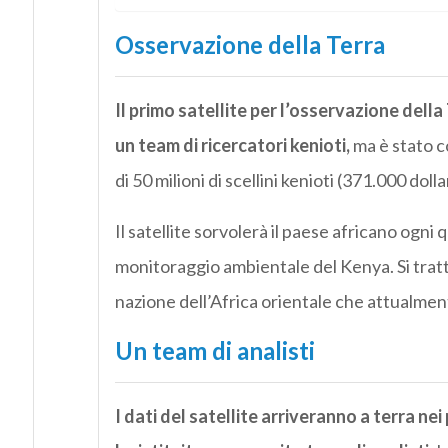
Osservazione della Terra
Il primo satellite per l’osservazione dell
un team di ricercatori kenioti,
ma è stato c
di 50 milioni di scellini kenioti (371.000 dollar
Il satellite sorvolerà il paese africano ogni qu
monitoraggio ambientale del Kenya. Si tratt
nazione dell’Africa orientale che attualmen
Un team di analisti
I dati del satellite arriveranno a terra ne