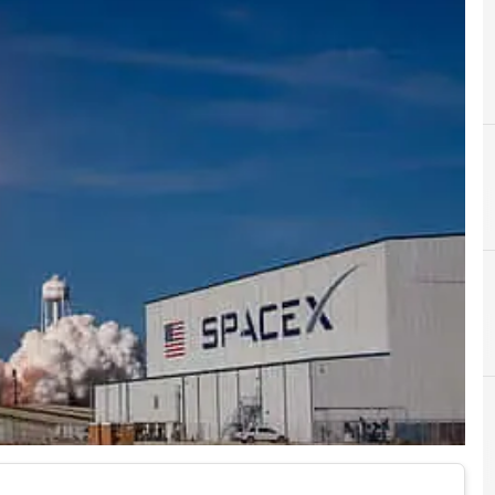
A
Agenzia spaziale del Kenya (Ksa)
M
O
missione spaziale