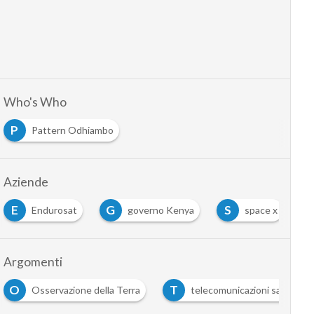
Who's Who
P
Pattern Odhiambo
Aziende
E
G
S
Endurosat
governo Kenya
space x
Argomenti
T
Osservazione della Terra
telecomunicazioni satellitari