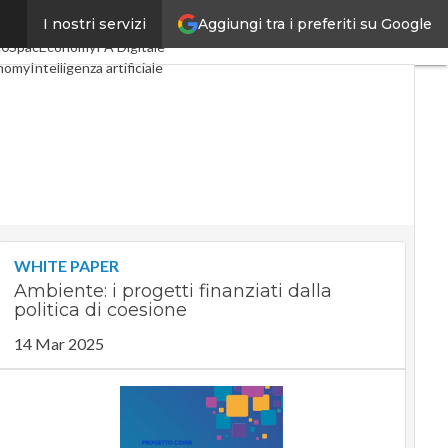
Aggiungi tra i preferiti su Google
I nostri servizi
oli
Digital Economy
Telco
.0
SpacEconomy
PA Digitale
nomy
Intelligenza artificiale
viste
Le Guide di CorCom
ivacy
WHITE PAPER
Ambiente: i progetti finanziati dalla
politica di coesione
14 Mar 2025