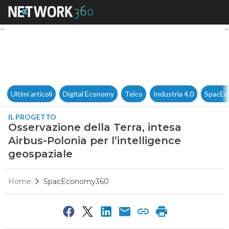
Osservazione della Terra, inte
Ultimi articoli
Digital Economy
Telco
Industria 4.0
SpacEc
IL PROGETTO
Osservazione della Terra, intesa
Airbus-Polonia per l’intelligence
geospaziale
Home
SpacEconomy360