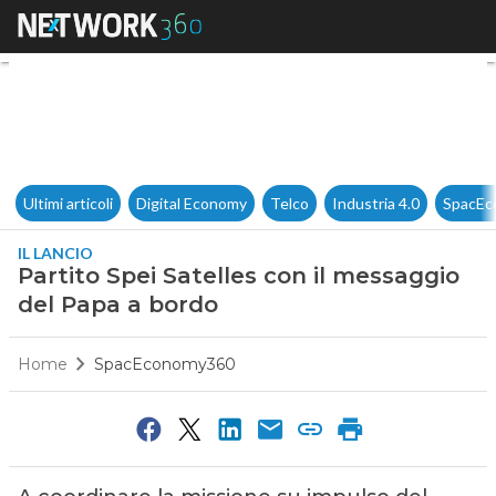
Partito Spei Satelles con il 
Ultimi articoli
Digital Economy
Telco
Industria 4.0
SpacEc
IL LANCIO
Partito Spei Satelles con il messaggio
del Papa a bordo
Home
SpacEconomy360