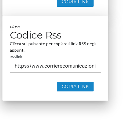
COPIA LINK
close
Codice Rss
Clicca sul pulsante per copiare il link RSS negli
appunti.
RSS link
COPIA LINK