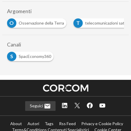
Argomenti
O
T
Osservazione della Terra
telecomunicazioni satellit
Canali
S
SpacEconomy360
Seguici
About
Autori
Tags
Rss Feed
Privacy e Cookie Policy
Terms&Conditions Contenuti Specialistici
Cookie Center