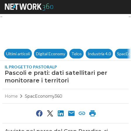
Pascoli e prati: dati satellitari
Ultimi articoli
Digital Economy
Telco
Industria 4.0
SpacEc
IL PROGETTO PASTORALP
Pascoli e prati: dati satellitari per
monitorare i territori
Home
SpacEconomy360