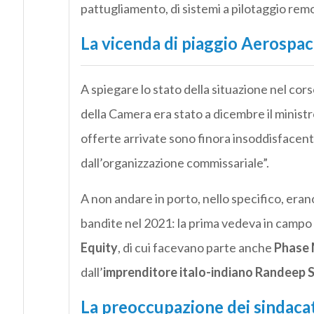
pattugliamento, di sistemi a pilotaggio remo
La vicenda di piaggio Aerospa
A spiegare lo stato della situazione nel cor
della Camera era stato a dicembre il ministr
offerte arrivate sono finora insoddisfacent
dall’organizzazione commissariale”.
A non andare in porto, nello specifico, era
bandite nel 2021: la prima vedeva in campo
Equity
, di cui facevano parte anche
Phase 
dall’
imprenditore italo-indiano Randeep 
La preoccupazione dei sindacat