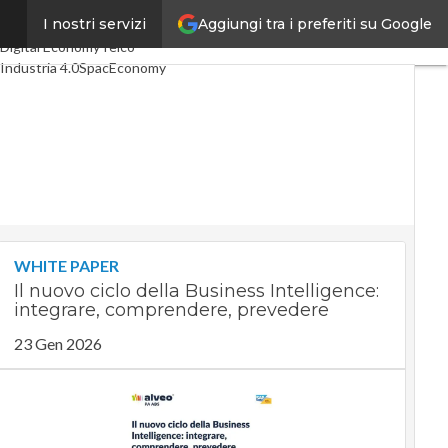
Aggiungi tra i preferiti su Google
I nostri servizi
Ultimi articoli
Digital Economy
Telco
Industria 4.0
SpacEconomy
PA Digitale
Green economy
Intelligenza artificiale
Videointerviste
Le Guide di CorCom
Podcast
Privacy
WHITE PAPER
Il nuovo ciclo della Business Intelligence:
integrare, comprendere, prevedere
23 Gen 2026