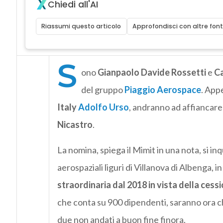
Chiedi all'AI
Riassumi questo articolo
Approfondisci con altre font
S
ono
Gianpaolo Davide Rossetti
e
Ca
del gruppo
Piaggio Aerospace
. App
Italy
Adolfo Urso
, andranno ad affiancare
Nicastro
.
La nomina, spiega il Mimit in una nota, si i
aerospaziali liguri di Villanova di Albenga, i
straordinaria dal 2018 in vista della cess
che conta su 900 dipendenti, saranno ora ch
due non andati a buon fine finora.