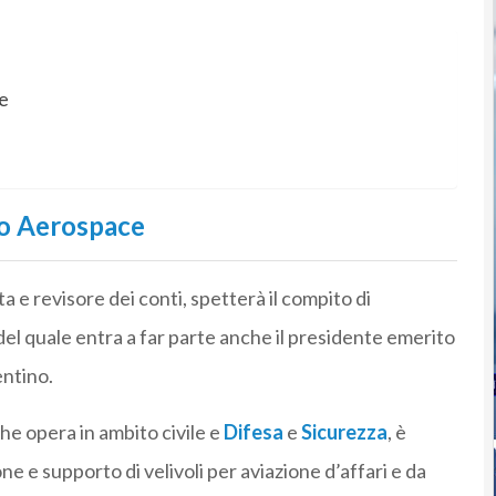
e
io Aerospace
 e revisore dei conti, spetterà il compito di
el quale entra a far parte anche il presidente emerito
ntino.
e opera in ambito civile e
Difesa
e
Sicurezza
, è
e e supporto di velivoli per aviazione d’affari e da