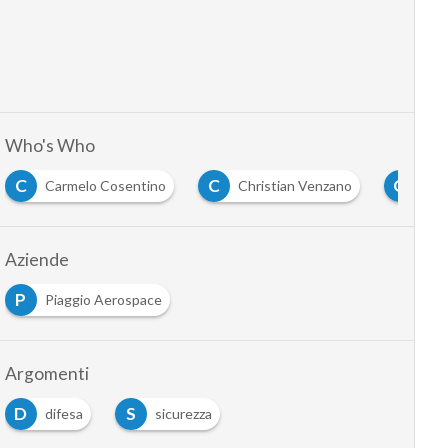
Who's Who
C
C
G
Carmelo Cosentino
Christian Venzano
Gia
Aziende
P
Piaggio Aerospace
Argomenti
D
S
difesa
sicurezza