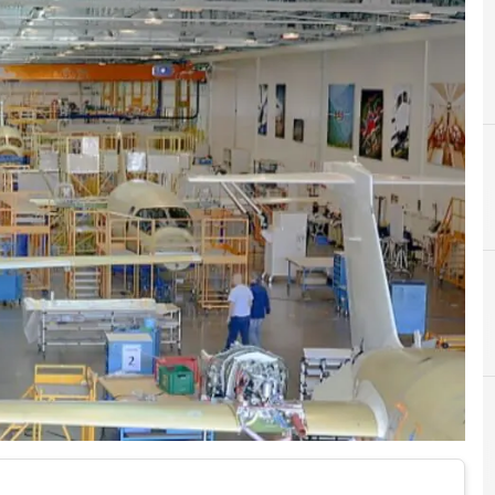
A
adolfo urso