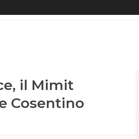
 il Mimit nomina Rossetti e Cosentino commissari
e, il Mimit
e Cosentino