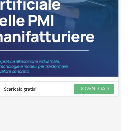
Scaricalo gratis!
DOWNLOAD