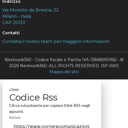
Indirizzo
Via Moretto da Brescia, 22
Milano - Italia
CAP 20133
Contatti
Contatta il nostro team per maggiori informazioni
Nextwork360 - Codice fiscale e Partita IVA 13868590962 - ©
2026 Nextwork360. ALL RIGHTS RESERVED. ISP AWS
Mappa del sito
close
Codice Rss
Clicca sul pulsante per copiare il link RSS negli
appunti.
RSS link