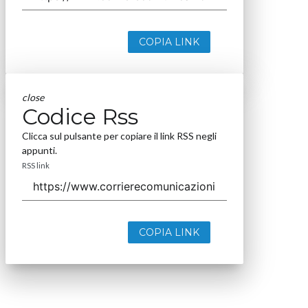
COPIA LINK
close
Codice Rss
Clicca sul pulsante per copiare il link RSS negli
appunti.
RSS link
COPIA LINK