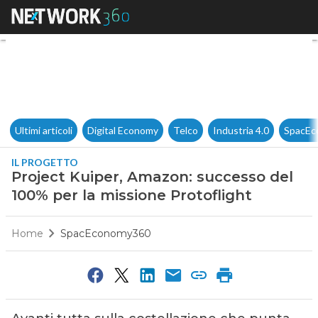
Project Kuiper, Amazon: succe
Ultimi articoli
Digital Economy
Telco
Industria 4.0
SpacEc
IL PROGETTO
Project Kuiper, Amazon: successo del
100% per la missione Protoflight
Home
SpacEconomy360