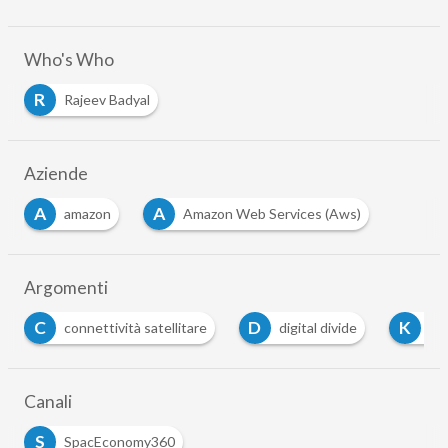
Who's Who
R
Rajeev Badyal
Aziende
A
A
amazon
Amazon Web Services (Aws)
Argomenti
D
K
connettività satellitare
digital divide
Kuiper
Canali
S
SpacEconomy360