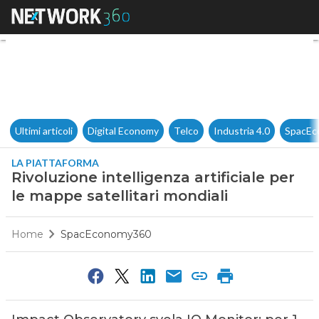
Rivoluzione intelligenza artifi
Ultimi articoli
Digital Economy
Telco
Industria 4.0
SpacEc
LA PIATTAFORMA
Rivoluzione intelligenza artificiale per
le mappe satellitari mondiali
Home
SpacEconomy360