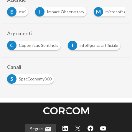
E
I
M
esri
Impact Observatory
microsoft azu
Argomenti
C
I
Copernicus Sentinels
intelligenza artificiale
Canali
S
SpacEconomy360
Seguici