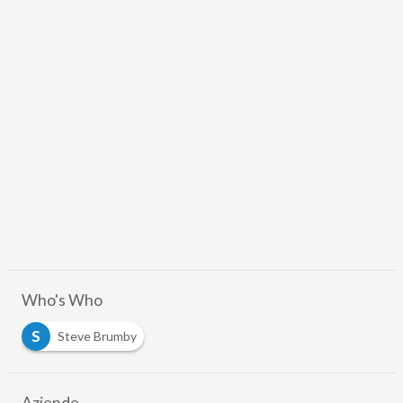
Who's Who
S
Steve Brumby
Aziende