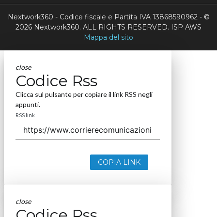
Nextwork360 - Codice fiscale e Partita IVA 13868590962 - ©
2026 Nextwork360. ALL RIGHTS RESERVED. ISP AWS
Mappa del sito
close
Codice Rss
Clicca sul pulsante per copiare il link RSS negli
appunti.
RSS link
COPIA LINK
close
Codice Rss