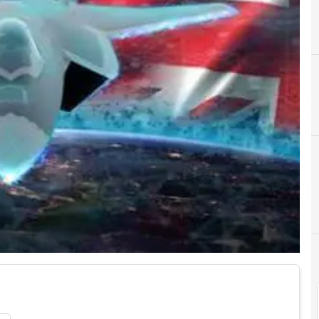
A
aiad