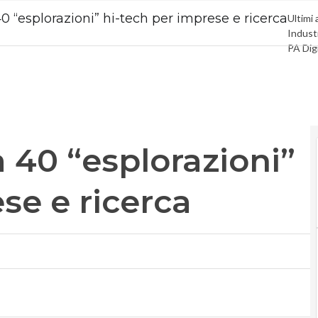
40 “esplorazioni” hi-tech per imprese e ricerca
Ultimi 
Industr
PA Dig
Intelli
Videoi
Le Gui
Privac
a 40 “esplorazioni”
se e ricerca