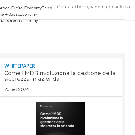
articoli
Digital Economy
Telco
ia 4.0
SpacEconomy
itale
Green economy
genza artificiale
nterviste
de di CorCom
Podcast
y
WHITEPAPER
Come l’MDR rivoluziona la gestione della
sicurezza in azienda
25 Set 2024